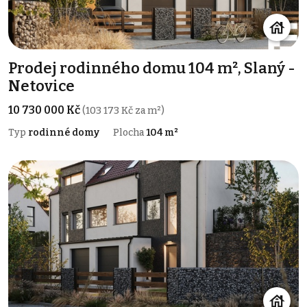
Prodej rodinného domu 104 m², Slaný -
Netovice
10 730 000 Kč
(103 173 Kč za m²)
Typ
rodinné domy
Plocha
104 m²