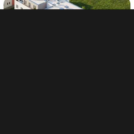
Developerský projekt, Praha
od 330 000 Kč
(od 23 571 Kč za m²)