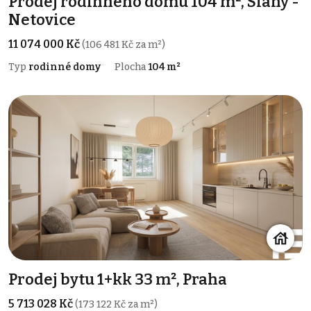
Prodej rodinného domu 104 m², Slaný -
Netovice
11 074 000 Kč
(106 481 Kč za m²)
Typ
rodinné domy
Plocha
104 m²
Prodej bytu 1+kk 33 m², Praha
5 713 028 Kč
(173 122 Kč za m²)