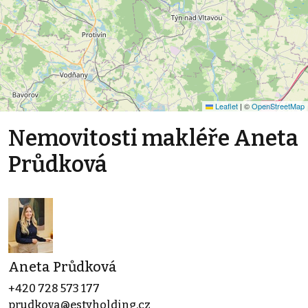
Leaflet
|
©
OpenStreetMap
Nemovitosti makléře Aneta
Průdková
Aneta Průdková
+420 728 573 177
prudkova@estyholding.cz