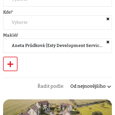
Kde?
Vyberte
Makléř
Aneta Průdková (Esty Development Services Praha)
+
Řadit podle:
Od nejnovějšího