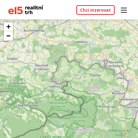
Chci inzerovat
+
−