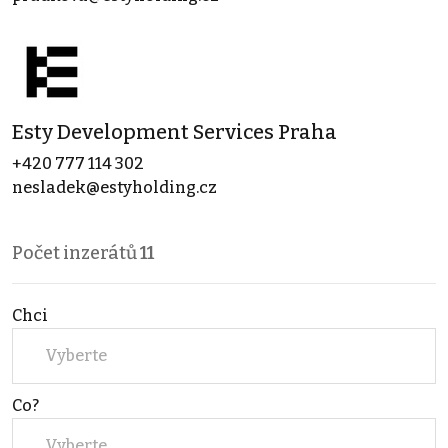
Esty Development Services Praha
+420 777 114 302
nesladek@estyholding.cz
Počet inzerátů
11
Chci
Vyberte
Co?
Vyberte