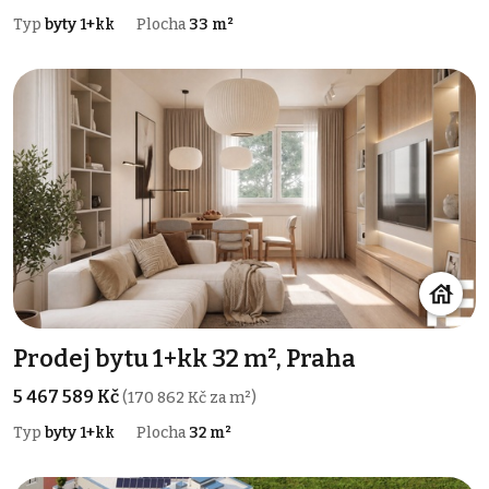
Typ
byty 1+kk
Plocha
33 m²
Prodej bytu 1+kk 32 m², Praha
5 467 589 Kč
(170 862 Kč za m²)
Typ
byty 1+kk
Plocha
32 m²