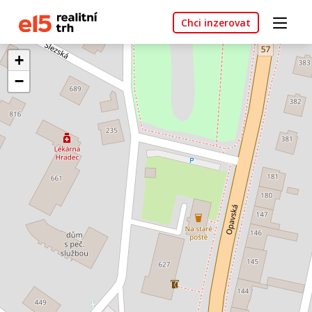
Chci inzerovat
+
−