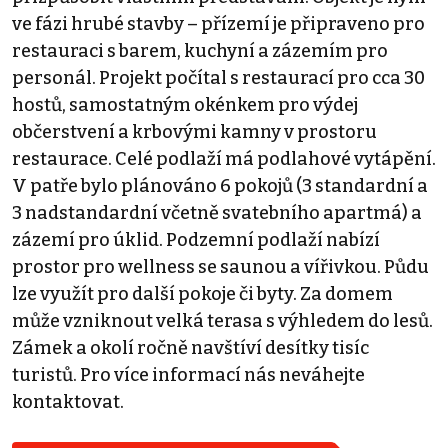
ve fázi hrubé stavby – přízemí je připraveno pro
restauraci s barem, kuchyní a zázemím pro
personál. Projekt počítal s restaurací pro cca 30
hostů, samostatným okénkem pro výdej
občerstvení a krbovými kamny v prostoru
restaurace. Celé podlaží má podlahové vytápění.
V patře bylo plánováno 6 pokojů (3 standardní a
3 nadstandardní včetně svatebního apartmá) a
zázemí pro úklid. Podzemní podlaží nabízí
prostor pro wellness se saunou a vířivkou. Půdu
lze využít pro další pokoje či byty. Za domem
může vzniknout velká terasa s výhledem do lesů.
Zámek a okolí ročně navštíví desítky tisíc
turistů. Pro více informací nás neváhejte
kontaktovat.