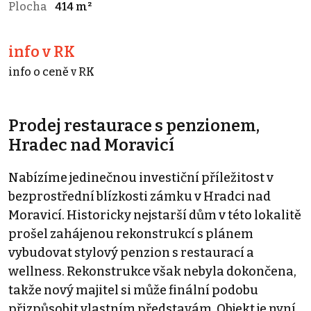
Plocha
414 m²
info v RK
info o ceně v RK
Prodej restaurace s penzionem,
Hradec nad Moravicí
Nabízíme jedinečnou investiční příležitost v
bezprostřední blízkosti zámku v Hradci nad
Moravicí. Historicky nejstarší dům v této lokalitě
prošel zahájenou rekonstrukcí s plánem
vybudovat stylový penzion s restaurací a
wellness. Rekonstrukce však nebyla dokončena,
takže nový majitel si může finální podobu
přizpůsobit vlastním představám. Objekt je nyní