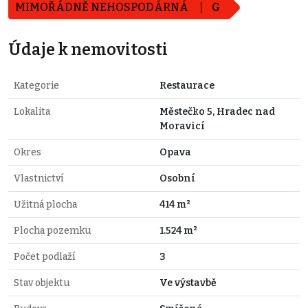
MIMOŘÁDNĚ NEHOSPODÁRNÁ
G
Údaje k nemovitosti
Kategorie
Restaurace
Lokalita
Městečko 5, Hradec nad
Moravicí
Okres
Opava
Vlastnictví
Osobní
Užitná plocha
414 m²
Plocha pozemku
1.524 m²
Počet podlaží
3
Stav objektu
Ve výstavbě