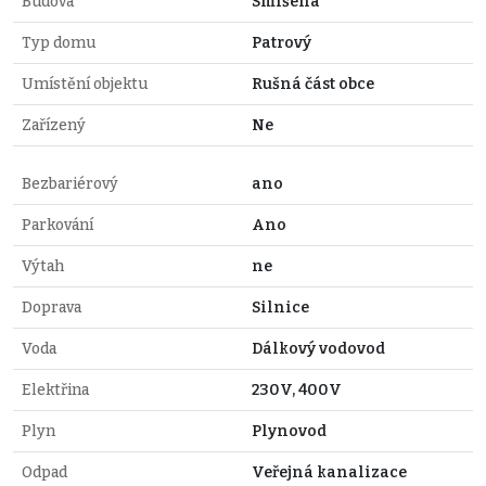
Budova
Smíšená
Typ domu
Patrový
Umístění objektu
Rušná část obce
Zařízený
Ne
Bezbariérový
ano
Parkování
Ano
Výtah
ne
Doprava
Silnice
Voda
Dálkový vodovod
Elektřina
230V, 400V
Plyn
Plynovod
Odpad
Veřejná kanalizace