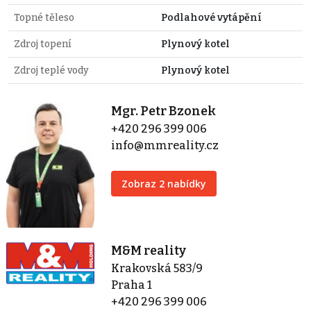
Topné těleso
Podlahové vytápění
Zdroj topení
Plynový kotel
Zdroj teplé vody
Plynový kotel
Mgr. Petr Bzonek
+420 296 399 006
info@mmreality.cz
Zobraz 2 nabídky
M&M reality
Krakovská 583/9
Praha 1
+420 296 399 006