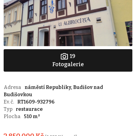
19
Fotogalerie
Adresa
náměstí Republiky, Budišov nad
Budišovkou
Ev. č.
RT1609-932796
Typ
restaurace
Plocha
510 m²