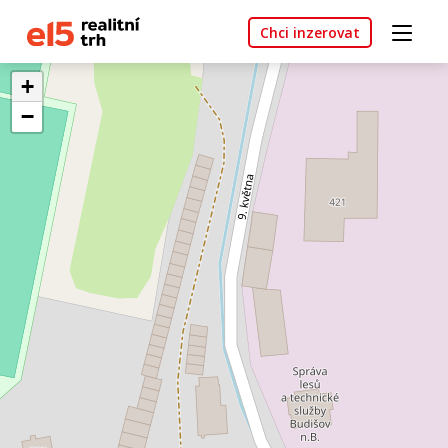
Chci inzerovat
+
−