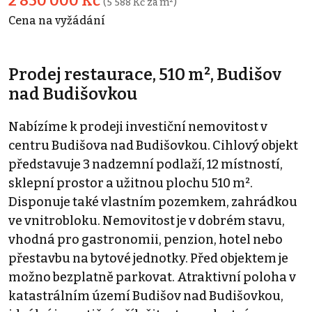
2 850 000 Kč
(5 588 Kč za m²)
Cena na vyžádání
Prodej restaurace, 510 m², Budišov
nad Budišovkou
Nabízíme k prodeji investiční nemovitost v
centru Budišova nad Budišovkou. Cihlový objekt
představuje 3 nadzemní podlaží, 12 místností,
sklepní prostor a užitnou plochu 510 m².
Disponuje také vlastním pozemkem, zahrádkou
ve vnitrobloku. Nemovitost je v dobrém stavu,
vhodná pro gastronomii, penzion, hotel nebo
přestavbu na bytové jednotky. Před objektem je
možno bezplatně parkovat. Atraktivní poloha v
katastrálním území Budišov nad Budišovkou,