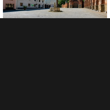
Prodej restaurace 414 m², Hradec nad Moravicí
info v RK
Městečko 5, Hradec nad Moravicí
Typ restaurace • Plocha 414 m²
Související články