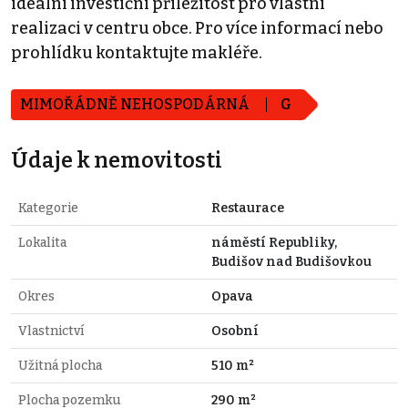
ideální investiční příležitost pro vlastní
realizaci v centru obce. Pro více informací nebo
prohlídku kontaktujte makléře.
MIMOŘÁDNĚ NEHOSPODÁRNÁ
G
Údaje k nemovitosti
Kategorie
Restaurace
Lokalita
náměstí Republiky,
Budišov nad Budišovkou
Okres
Opava
Vlastnictví
Osobní
Užitná plocha
510 m²
Plocha pozemku
290 m²