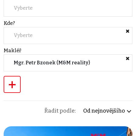
Vyberte
Kde?
Vyberte
Makléř
Mgr. Petr Bzonek (M&M reality)
+
Řadit podle:
Od nejnovějšího