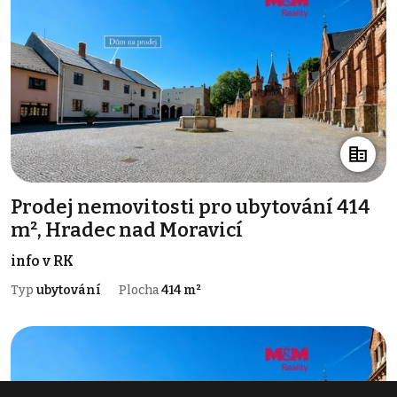
Prodej nemovitosti pro ubytování 414
m², Hradec nad Moravicí
info v RK
Typ
ubytování
Plocha
414 m²