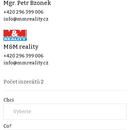
Mgr. Petr Bzonek
+420 296 399 006
info@mmreality.cz
M&M reality
+420 296 399 006
info@mmreality.cz
Počet inzerátů
2
Chci
Vyberte
Co?