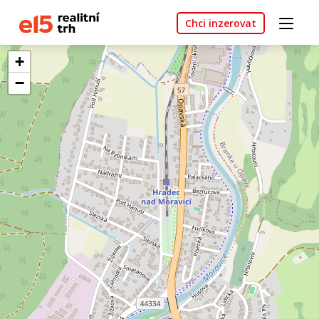
Chci inzerovat
+
−