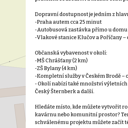
Dopravní dostupnost je jedním z hlavn
-Praha autem cca 25 minut
-Autobusová zastávka přímo u domu –
-Vlakové stanice Klučov a Poříčany –
Občanská vybavenost v okolí:
-MŠ Chrášťany (2 km)
-ZŠ Bylany (4 km)
-Kompletní služby v Českém Brodě – ob
- Okolí nabízí také množství výletníc
Český Šternberk a další.
Hledáte místo, kde můžete vytvořit ro
kavárnu nebo komunitní prostor? Te
schválenému projektu můžete začít 