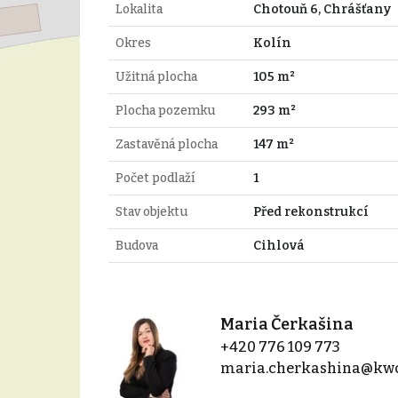
Lokalita
Chotouň 6, Chrášťany
Okres
Kolín
Užitná plocha
105 m²
Plocha pozemku
293 m²
Zastavěná plocha
147 m²
Počet podlaží
1
Stav objektu
Před rekonstrukcí
Budova
Cihlová
Maria Čerkašina
+420 776 109 773
maria.cherkashina@kwc