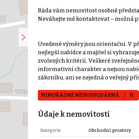
Ráda vám nemovitost osobně předsta
Neváhejte mě kontaktovat – možná pr
Uvedené výměry jsou orientační. V p
nejlepší nabídce a majitel si vyhrazuj
zvolených kritérií. Veškeré zveřejně
informativní charakter a nejsou nabí
zákoníku, ani se nejedná o veřejný př
MIMOŘÁDNĚ NEHOSPODÁRNÁ
G
Údaje k nemovitosti
Kategorie
Obchodní prostory