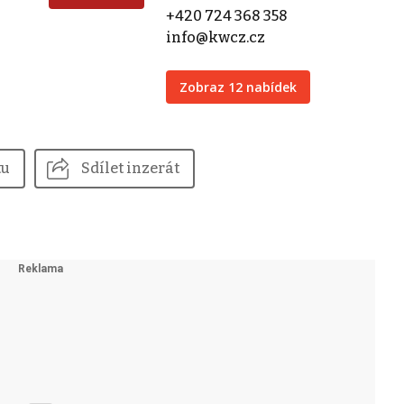
+420 724 368 358
info@kwcz.cz
Zobraz 12 nabídek
tu
Sdílet inzerát