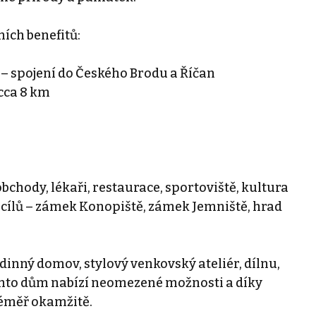
ích benefitů:
 spojení do Českého Brodu a Říčan
 cca 8 km
chody, lékaři, restaurace, sportoviště, kultura
h cílů – zámek Konopiště, zámek Jemniště, hrad
dinný domov, stylový venkovský ateliér, dílnu,
nto dům nabízí neomezené možnosti a díky
téměř okamžitě.