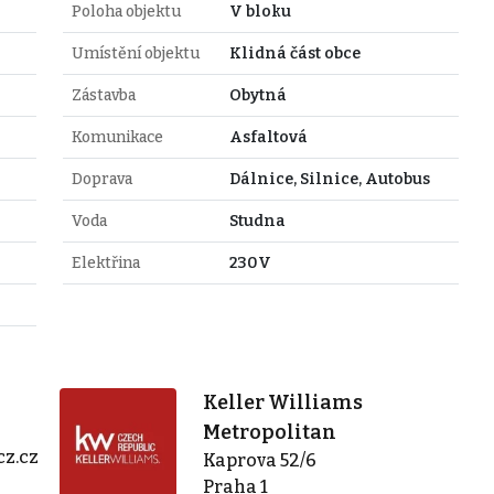
Poloha objektu
V bloku
Umístění objektu
Klidná část obce
Zástavba
Obytná
Komunikace
Asfaltová
Doprava
Dálnice, Silnice, Autobus
Voda
Studna
Elektřina
230V
Keller Williams
Metropolitan
z.cz
Kaprova 52/6
Praha 1