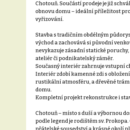
Chotouň. Součástí prodeje je již schv
obnovu domu – ideální příležitost pro 
vyřizování.
Stavba s tradičním obdélným půdorys
východ a zachovává si původní venkov
nevykazuje zásadní statické poruchy, 
ateliér či podnikatelský záměr.
Současný interiér zahrnuje vstupní ch
Interiér zdobí kamenné zdi s obložení
rustikální atmosféru, a dřevěné trámo
domu.
Kompletní projekt rekonstrukce i st
Chotouň – místo s duší a výbornou do
podle legend je rodištěm sv. Prokopa
přátelské sousedství a krásné okolí p