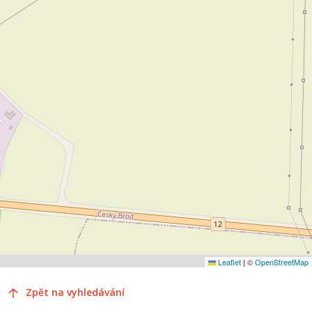
Leaflet
|
©
OpenStreetMap
Zpět na vyhledávání