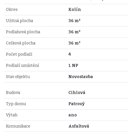
Okres
Kolín
Užitná plocha
36 m²
Podlahová plocha
36 m²
Celková plocha
36 m²
Počet podlaží
4
Podlaží umístění
1. NP
Stav objektu
Novostavba
Budova
Cihlová
Typ domu
Patrový
Výtah
ano
Komunikace
Asfaltová