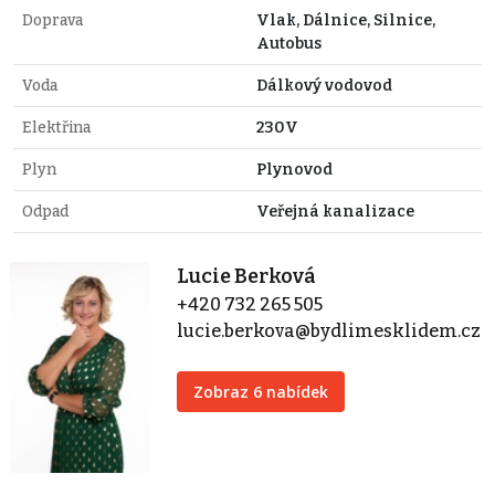
Doprava
Vlak, Dálnice, Silnice,
Autobus
Voda
Dálkový vodovod
Elektřina
230V
Plyn
Plynovod
Odpad
Veřejná kanalizace
Lucie Berková
+420 732 265 505
lucie.berkova@bydlimesklidem.cz
Zobraz 6 nabídek