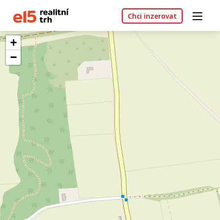
Chci inzerovat
+
−