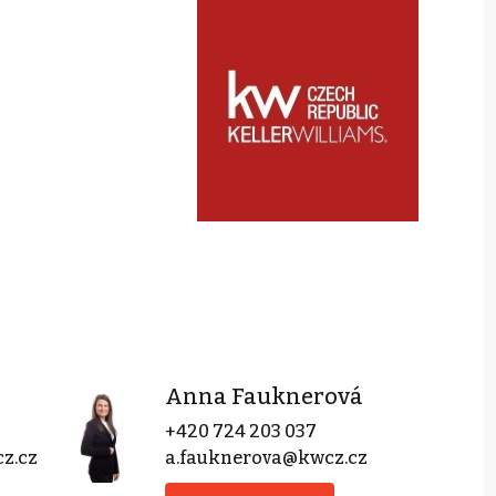
Anna Fauknerová
+420 724 203 037
z.cz
a.fauknerova@kwcz.cz