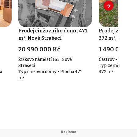
Prodej činžovního domu 471
Prodej zeměděl
m², Nové Strašecí
372 m², Častrov
20 990 000 Kč
1 490 000 Kč
Žižkovo náměstí 165, Nové
Častrov - Jakubín
Strašecí
Typ zemědělské ob
a
Typ činžovní domy • Plocha 471
372 m²
m²