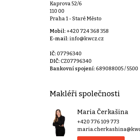
Kaprova 52/6
110 00
Praha 1 - Staré Město
Mobil:
+420 724 368 358
E-mail:
info@kwcz.cz
IČ:
07796340
DIČ:
CZ07796340
Bankovní spojení:
689088005 / 5500
Makléři společnosti
Maria Čerkašina
+420 776 109 773
maria.cherkashina@kwc