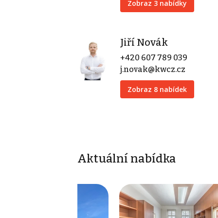
Zobraz 3 nabídky
Jiří Novák
+420 607 789 039
j.novak@kwcz.cz
Zobraz 8 nabídek
Aktuální nabídka