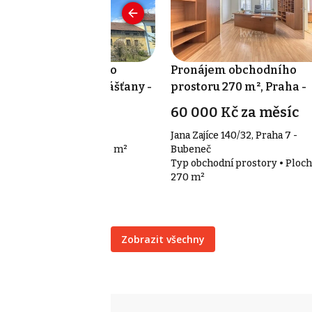
odej nemovitosti pro
Pronájem obchodního
ytování 105 m², Chrášťany -
prostoru 270 m², Praha -
hotouň
Bubeneč
 700 000 Kč
60 000 Kč za měsíc
otouň 6, Chrášťany
Jana Zajíce 140/32, Praha 7 -
p ubytování • Plocha 105 m²
Bubeneč
Typ obchodní prostory • Ploch
270 m²
Zobrazit všechny