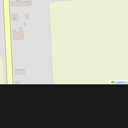
Leaflet
|
Obchodní 