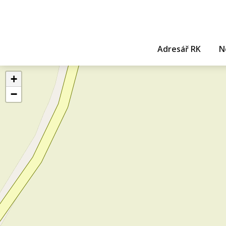
Adresář RK
N
+
−