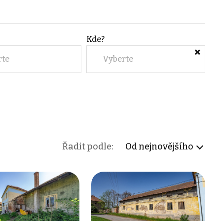
Kde?
rte
Vyberte
Řadit podle:
Od nejnovějšího