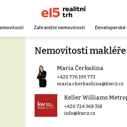
emovitosti
Zahraniční nemovitosti
Developerské 
Nemovitosti makléře
Maria Čerkašina
+420 776 109 773
maria.cherkashina@kwcz.cz
Keller Williams Metro
+420 724 368 358
info@kwcz.cz