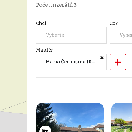
Počet inzerátů
3
Chci
Co?
Vyberte
Vybe
Makléř
+
Maria Čerkašina (Keller Williams Metropolitan)