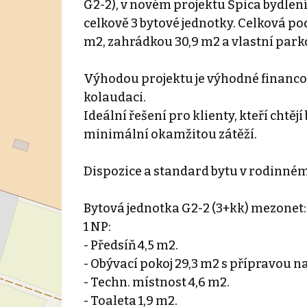
G2-2), v novém projektu Špica bydlení
celkově 3 bytové jednotky. Celková po
m2, zahrádkou 30,9 m2 a vlastní parkov
Výhodou projektu je výhodné financov
kolaudaci.
Ideální řešení pro klienty, kteří cht
minimální okamžitou zátěží.
Dispozice a standard bytu v rodinné
Bytová jednotka G2-2 (3+kk) mezonet:
1 NP:
- Předsíň 4,5 m2.
- Obývací pokoj 29,3 m2 s přípravou n
- Techn. místnost 4,6 m2.
- Toaleta 1,9 m2.