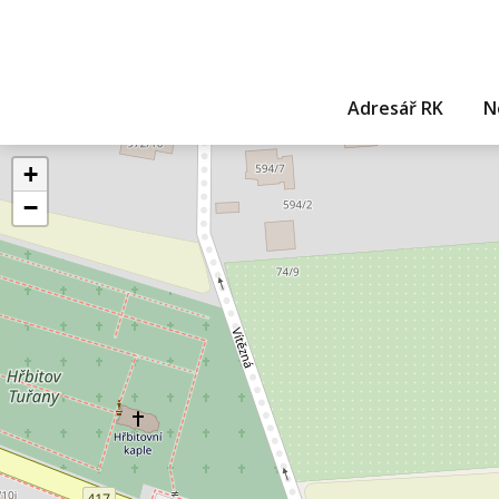
Adresář RK
N
+
−