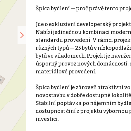
Špica bydlení — proč právě tento proj
Jde o exkluzivní developerský projekt
Nabízí jedinečnou kombinaci moderní
standardu provedení. V rámci projek
různých typů — 25 bytů v nízkopodlaž
bytů ve viladomech. Projekt je navrže
úsporný provoz nových domácností, d
materiálové provedení.
Špica bydlení je zároveň atraktivní vo
novostavbu v dobře dostupné lokalit
Stabilní poptávka po nájemním bydlen
dostupnost činí z projektu výbornou 
investici.