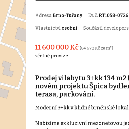
Adresa
Brno-Tuřany
Ev. č.
RT1058-0726
Vlastnictví
osobní
Součástí developer
11 600 000 Kč
(84 672 Kč za m²)
včetně provize
Prodej vilabytu 3+kk 134 m2
novém projektu Špica bydlen
terasa, parkování.
Moderní 3+kk v klidné brněnské lokal
Nabízíme exkluzivní mezonetovou je