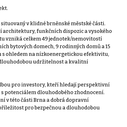
ekt.
 situovaný v klidné brněnské městské části.
 architektury, funkčních dispozic a vysokého
tu vzniká celkem 49 jednotek/nemovitostí
ních bytových domech, 9 rodinných domů a 15
n s ohledem na nízkoenergetickou efektivitu,
louhodobou udržitelnost a kvalitní
lbou pro investory, kteří hledají perspektivní
ě s potenciálem dlouhodobého zhodnocení.
í v této části Brna a dobrá dopravní
příležitost pro bezpečnou a dlouhodobou