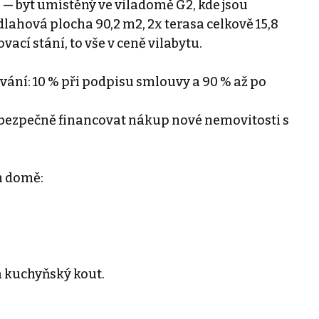
 — byt umístěný ve viladomě G2, kde jsou
dlahová plocha 90,2 m2, 2x terasa celkově 15,8
ací stání, to vše v ceně vilabytu.
ání: 10 % při podpisu smlouvy a 90 % až po
ějí bezpečně financovat nákup nové nemovitosti s
m domě:
a kuchyňský kout.