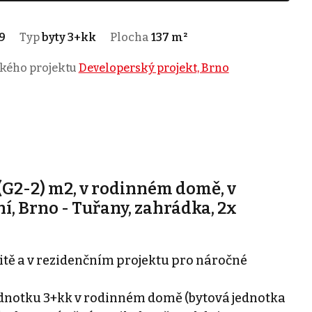
9
Typ
byty 3+kk
Plocha
137 m²
ského projektu
Developerský projekt, Brno
 (G2-2) m2, v rodinném domě, v
í, Brno - Tuřany, zahrádka, 2x
itě a v rezidenčním projektu pro náročné
dnotku 3+kk v rodinném domě (bytová jednotka