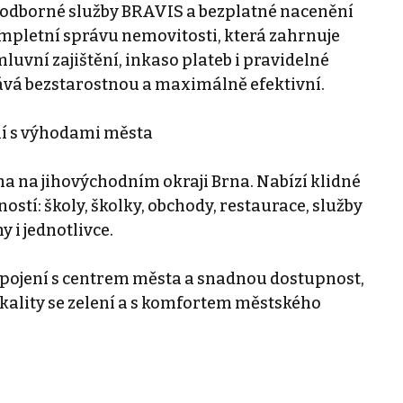
t odborné služby BRAVIS a bezplatné nacenění
ompletní správu nemovitosti, která zahrnuje
uvní zajištění, inkaso plateb i pravidelné
tává bezstarostnou a maximálně efektivní.
ní s výhodami města
na na jihovýchodním okraji Brna. Nabízí klidné
stí: školy, školky, obchody, restaurace, služby
y i jednotlivce.
pojení s centrem města a snadnou dostupnost,
d lokality se zelení a s komfortem městského