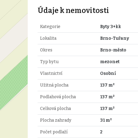
Údaje k nemovitosti
Kategorie
Byty 3+kk
Lokalita
Brno-Tuřany
Okres
Brno-město
Typ bytu
mezonet
Vlastnictví
Osobní
Užitná plocha
137 m²
Podlahová plocha
137 m²
Celková plocha
137 m²
Plocha zahrady
31 m²
Počet podlaží
2