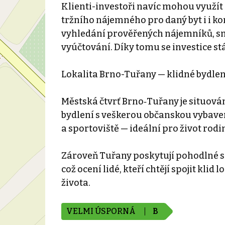
Klienti-investoři navíc mohou využí
tržního nájemného pro daný byt i i k
vyhledání prověřených nájemníků, sml
vyúčtování. Díky tomu se investice s
Lokalita Brno-Tuřany — klidné bydle
Městská čtvrť Brno‑Tuřany je situová
bydlení s veškerou občanskou vybaveno
a sportoviště — ideální pro život rodin
Zároveň Tuřany poskytují pohodlné s
což ocení lidé, kteří chtějí spojit kli
života.
VELMI ÚSPORNÁ
B