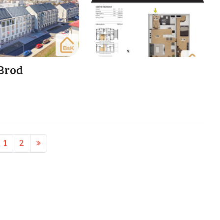
 Brod
1
2