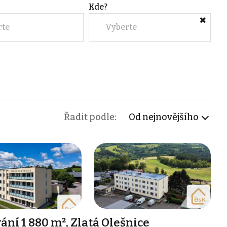
Kde?
rte
Vyberte
Řadit podle:
Od nejnovějšího
ání 1 880 m², Zlatá Olešnice