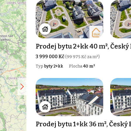
Prodej bytu 2+kk 40 m², Český
3 999 000 Kč
(99 975 Kč za m²)
Typ
byty 2+kk
Plocha
40 m²
Prodej bytu 1+kk 36 m², Český