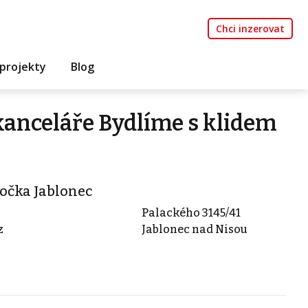
Chci inzerovat
projekty
Blog
kanceláře Bydlíme s klidem
bočka Jablonec
Palackého 3145/41
z
Jablonec nad Nisou