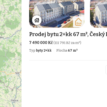
Prodej bytu 2+kk 67 m², Český
7 490 000 Kč
(111 791 Kč za m²)
Typ
byty 2+kk
Plocha
67 m²