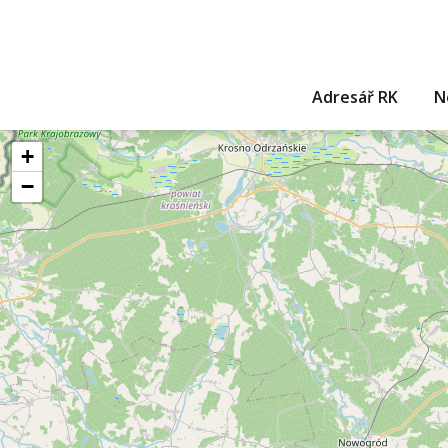
Adresář RK
N
+
−