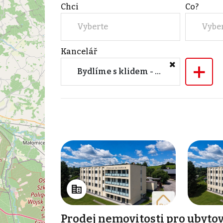
Chci
Co?
Vyberte
Vybe
Kancelář
+
Bydlíme s klidem - Pobočka Jablonec
Prodej nemovitosti pro ubytov