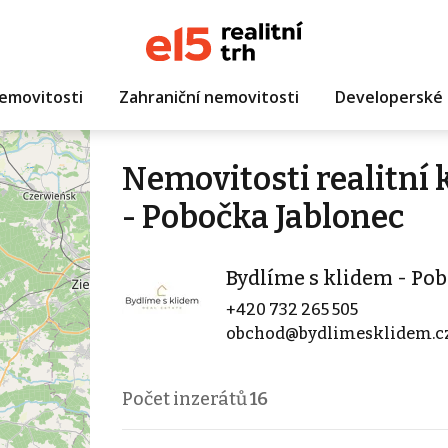
emovitosti
Zahraniční nemovitosti
Developerské 
Nemovitosti realitní 
- Pobočka Jablonec
Bydlíme s klidem - Po
+420 732 265 505
obchod@bydlimesklidem.c
Počet inzerátů
16