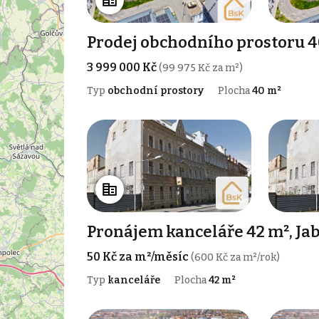
Prodej obchodního prostoru 4
3 999 000 Kč
(99 975 Kč za m²)
Typ
obchodní prostory
Plocha
40 m²
Pronájem kanceláře 42 m², Ja
50 Kč za m²/měsíc
(600 Kč za m²/rok)
Typ
kanceláře
Plocha
42 m²