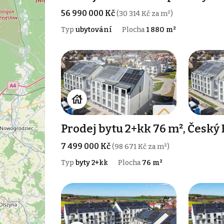
56 990 000 Kč
(30 314 Kč za m²)
Typ
ubytování
Plocha
1 880 m²
Prodej bytu 2+kk 76 m², Český
7 499 000 Kč
(98 671 Kč za m²)
Typ
byty 2+kk
Plocha
76 m²