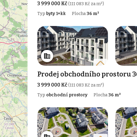
3 999 000 Kč
(111 083 Kč za m²)
Typ
byty 1+kk
Plocha
36 m²
Prodej obchodního prostoru 3
3 999 000 Kč
(111 083 Kč za m²)
Typ
obchodní prostory
Plocha
36 m²