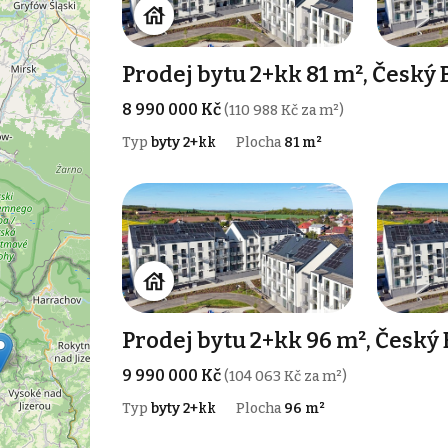
Prodej bytu 2+kk 81 m², Český
8 990 000 Kč
(110 988 Kč za m²)
Typ
byty 2+kk
Plocha
81 m²
Prodej bytu 2+kk 96 m², Český
9 990 000 Kč
(104 063 Kč za m²)
Typ
byty 2+kk
Plocha
96 m²