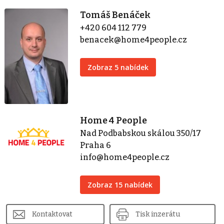
Tomáš Benáček
+420 604 112 779
benacek@home4people.cz
Zobraz 5 nabídek
Home 4 People
Nad Podbabskou skálou 350/17
Praha 6
info@home4people.cz
Zobraz 15 nabídek
Kontaktovat
Tisk inzerátu