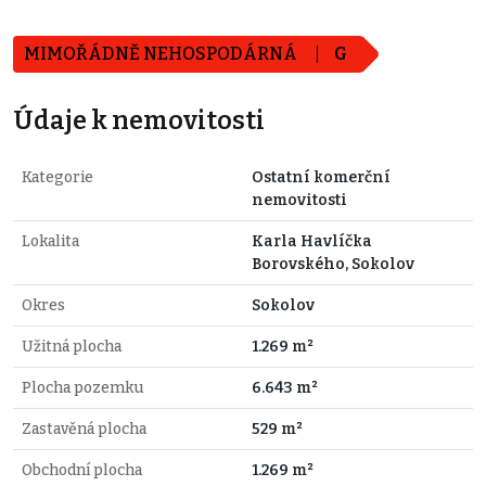
MIMOŘÁDNĚ NEHOSPODÁRNÁ
G
Údaje k nemovitosti
Kategorie
Ostatní komerční
nemovitosti
Lokalita
Karla Havlíčka
Borovského, Sokolov
Okres
Sokolov
Užitná plocha
1.269 m²
Plocha pozemku
6.643 m²
Zastavěná plocha
529 m²
Obchodní plocha
1.269 m²