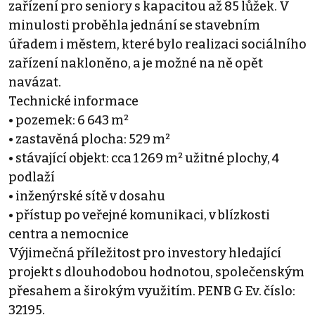
zařízení pro seniory s kapacitou až 85 lůžek. V
minulosti proběhla jednání se stavebním
úřadem i městem, které bylo realizaci sociálního
zařízení nakloněno, a je možné na ně opět
navázat.
Technické informace
• pozemek: 6 643 m²
• zastavěná plocha: 529 m²
• stávající objekt: cca 1 269 m² užitné plochy, 4
podlaží
• inženýrské sítě v dosahu
• přístup po veřejné komunikaci, v blízkosti
centra a nemocnice
Výjimečná příležitost pro investory hledající
projekt s dlouhodobou hodnotou, společenským
přesahem a širokým využitím. PENB G Ev. číslo:
32195.