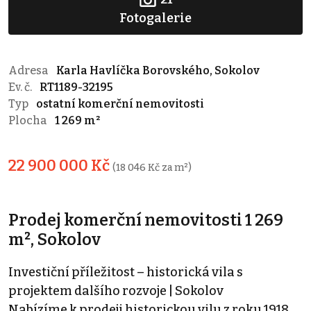
Fotogalerie
Adresa
Karla Havlíčka Borovského, Sokolov
Ev. č.
RT1189-32195
Typ
ostatní komerční nemovitosti
Plocha
1 269 m²
22 900 000 Kč
(18 046 Kč za m²)
Prodej komerční nemovitosti 1 269
m², Sokolov
Investiční příležitost – historická vila s
projektem dalšího rozvoje | Sokolov
Nabízíme k prodeji historickou vilu z roku 1918