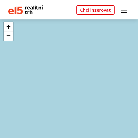
Chci inzerovat
+
−