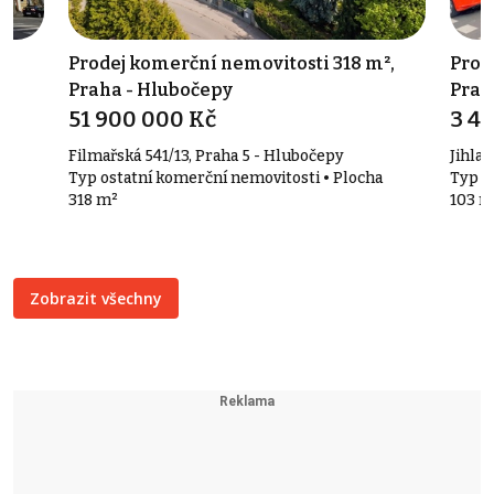
Prodej komerční nemovitosti 318 m²,
Prod
Praha - Hlubočepy
Prah
51 900 000 Kč
3 4
Filmařská 541/13, Praha 5 - Hlubočepy
Jihlav
 3
Typ ostatní komerční nemovitosti • Plocha
Typ o
318 m²
103 m
Zobrazit všechny