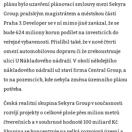
plánu bylo uzavření plánovací smlouvy mezi Sekyra
Group, pražským magistrátem a městskou částí
Praha 3. Developer se v ní mimo jiné zavázal, že se
bude 624 miliony korun podílet na investicích do
veřejné vybavenosti. Přislíbil také, že v nové čtvrti
omezí automobilovou dopravu či že zrekonstruuje
ulici U Nákladového nádraží. V okolí někdejšího
nákladového nádraží už staví firma Central Group, a
to na pozemcích, kde nebyla změna územního plánu
potřeba.
Česká realitní skupina Sekyra Group v současnosti
rozvíjí projekty o celkové ploše přes milion metrů
čtverečních a v souhrnné hodnotě 100 miliard Kč.
Skupina se koncentruje na velká rozvojová území a