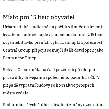
Místo pro 15 tisíc obyvatel
Urbanistická studie města počítá s tím, že na území
bývalého nádraží najde v budoucnu domov až 15 tisíc
obyvatel. Stavbu prvních bytů už zahájila společnost
Central Group, připojit se mají i další developeři jako
Penta nebo Finep.
Sekyra Group měla na část pozemků předkupní
právo díky dřívějšímu společnému podniku s ČD. V
případě výpravní budovy se ho však ve prospěch
města vzdala.
Podmínkou čtvrtečního schválení změny územního