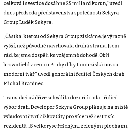
celková investice dosáhne 25 miliard korun,“ uvedl
dnes předseda představenstva společnosti Sekyra
Group Luděk Sekyra.
„Částka, kterou od Sekyra Group získáme, je výrazně
vyšší, než původně navrhovala druhá strana. Jsem
rád, že jsme dospěli ke vzájemné dohodě. Obří
brownfield v centru Prahy díky tomu získá novou
moderní tvář,“ uvedl generální ředitel Českých drah
Michal Krapinec.
Transakci už dříve schválila dozorčí rada i řídicí
výbor drah. Developer Sekyra Group plánuje na místě
vybudovat čtvrť Žižkov City pro více než šest tisíc
rezidentů. „S velkoryse řešenými zelenými plochami,