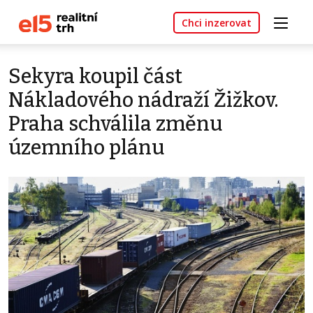
Chci inzerovat
Sekyra koupil část
Nákladového nádraží Žižkov.
Praha schválila změnu
územního plánu