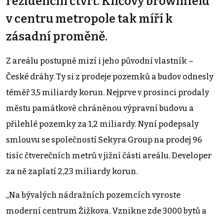
rezidenční čtvrť. Klíčový brownfield
v centru metropole tak míří k
zásadní proměně.
Z areálu postupně mizí i jeho původní vlastník –
České dráhy. Ty si z prodeje pozemků a budov odnesly
téměř 3,5 miliardy korun. Nejprve v prosinci prodaly
městu památkově chráněnou výpravní budovu a
přilehlé pozemky za 1,2 miliardy. Nyní podepsaly
smlouvu se společností Sekyra Group na prodej 96
tisíc čtverečních metrů v jižní části areálu. Developer
za ně zaplatí 2,23 miliardy korun.
„Na bývalých nádražních pozemcích vyroste
moderní centrum Žižkova. Vznikne zde 3000 bytů a