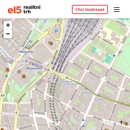
Chci inzerovat
+
−