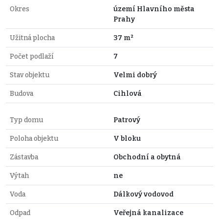
Okres
území Hlavního města
Prahy
Užitná plocha
37 m²
Počet podlaží
7
Stav objektu
Velmi dobrý
Budova
Cihlová
Typ domu
Patrový
Poloha objektu
V bloku
Zástavba
Obchodní a obytná
Výtah
ne
Voda
Dálkový vodovod
Odpad
Veřejná kanalizace