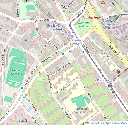
Leaflet
|
©
OpenStreetMap