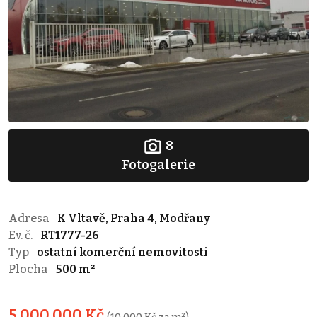
8
Fotogalerie
Adresa
K Vltavě, Praha 4, Modřany
Ev. č.
RT1777-26
Typ
ostatní komerční nemovitosti
Plocha
500 m²
5 000 000 Kč