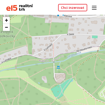
Chci inzerovat
+
−