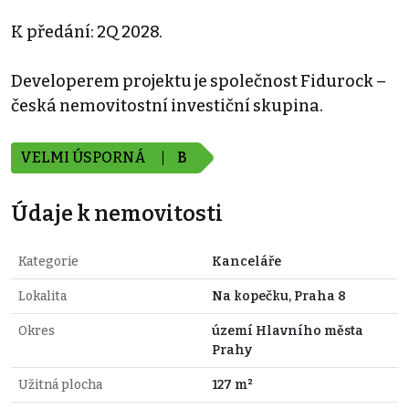
K předání: 2Q 2028.
Developerem projektu je společnost Fidurock –
česká nemovitostní investiční skupina.
VELMI ÚSPORNÁ
B
Údaje k nemovitosti
Kategorie
Kanceláře
Lokalita
Na kopečku, Praha 8
Okres
území Hlavního města
Prahy
Užitná plocha
127 m²