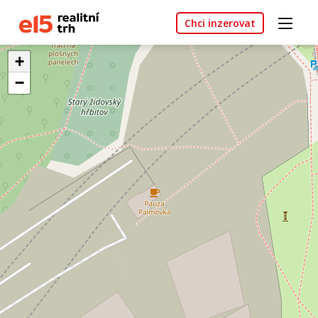
Chci inzerovat
+
−