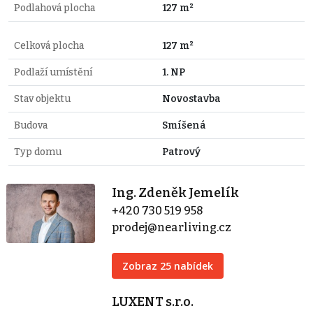
Podlahová plocha
127 m²
Celková plocha
127 m²
Podlaží umístění
1. NP
Stav objektu
Novostavba
Budova
Smíšená
Typ domu
Patrový
Ing. Zdeněk Jemelík
+420 730 519 958
prodej@nearliving.cz
Zobraz 25 nabídek
LUXENT s.r.o.