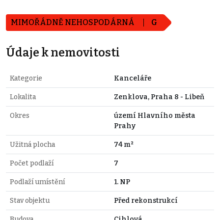
MIMOŘÁDNĚ NEHOSPODÁRNÁ
G
Údaje k nemovitosti
Kategorie
Kanceláře
Lokalita
Zenklova, Praha 8 - Libeň
Okres
území Hlavního města
Prahy
Užitná plocha
74 m²
Počet podlaží
7
Podlaží umístění
1. NP
Stav objektu
Před rekonstrukcí
Budova
Cihlová