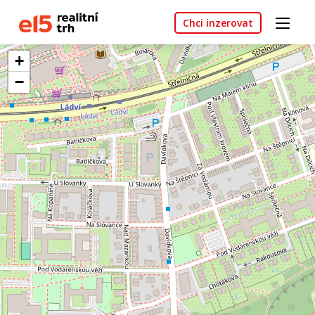
Chci inzerovat
+
−