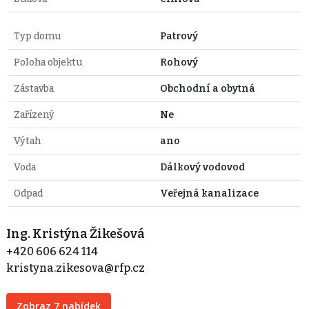
Typ domu
Patrový
Poloha objektu
Rohový
Zástavba
Obchodní a obytná
Zařízený
Ne
Výtah
ano
Voda
Dálkový vodovod
Odpad
Veřejná kanalizace
Ing. Kristýna Žikešová
+420 606 624 114
kristyna.zikesova@rfp.cz
Zobraz 7 nabídek