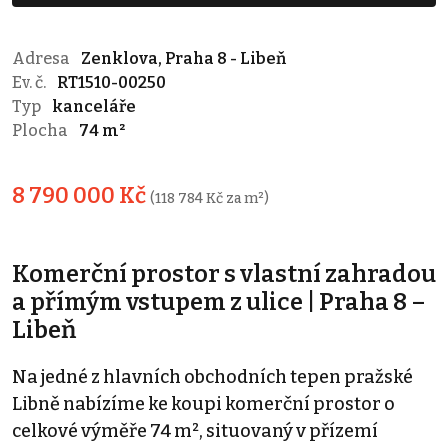
Adresa
Zenklova, Praha 8 - Libeň
Ev. č.
RT1510-00250
Typ
kanceláře
Plocha
74 m²
8 790 000 Kč
(118 784 Kč za m²)
Komerční prostor s vlastní zahradou
a přímým vstupem z ulice | Praha 8 –
Libeň
Na jedné z hlavních obchodních tepen pražské
Libně nabízíme ke koupi komerční prostor o
celkové výměře 74 m², situovaný v přízemí