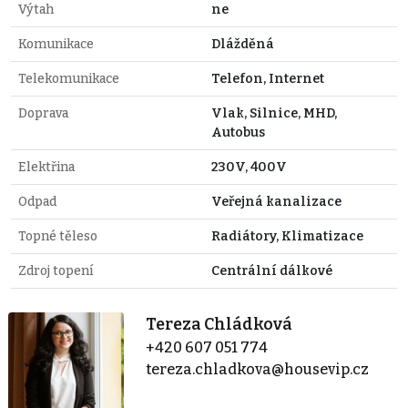
Výtah
ne
Komunikace
Dlážděná
Telekomunikace
Telefon, Internet
Doprava
Vlak, Silnice, MHD,
Autobus
Elektřina
230V, 400V
Odpad
Veřejná kanalizace
Topné těleso
Radiátory, Klimatizace
Zdroj topení
Centrální dálkové
Tereza Chládková
+420 607 051 774
tereza.chladkova@housevip.cz