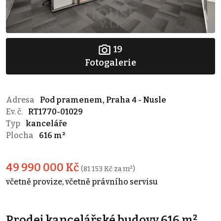
19
Fotogalerie
Adresa
Pod pramenem, Praha 4 - Nusle
Ev. č.
RT1770-01029
Typ
kanceláře
Plocha
616 m²
49 990 000 Kč
(81 153 Kč za m²)
včetně provize, včetně právního servisu
Prodej kancelářské budovy 616 m²,