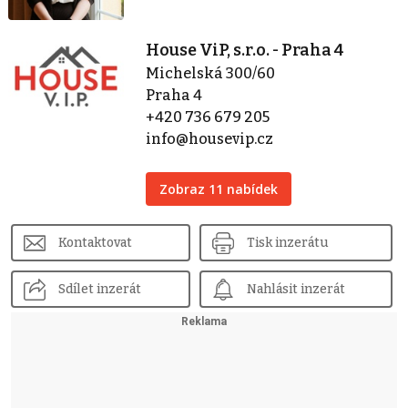
House ViP, s.r.o. - Praha 4
Michelská 300/60
Praha 4
+420 736 679 205
info@housevip.cz
Zobraz 11 nabídek
Kontaktovat
Tisk inzerátu
Sdílet inzerát
Nahlásit inzerát