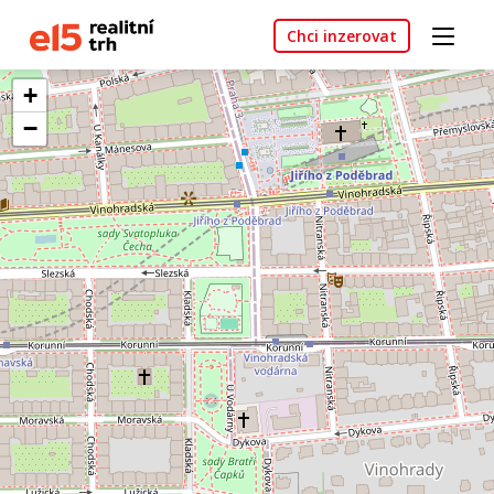
Chci inzerovat
+
−