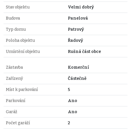
Stav objektu
Velmi dobrý
Budova
Panelová
Typ domu
Patrový
Poloha objektu
Řadový
Umístění objektu
Rušná část obce
Zástavba
Komerční
Zařízený
Částečně
Míst k parkování
5
Parkování
Ano
Garáž
Ano
Počet garáží
2