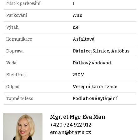
Míst k parkování
1
Parkování
Ano
Výtah
ne
Komunikace
Asfaltová
Doprava
Dálnice, Silnice, Autobus
Voda
Dálkový vodovod
Elektřina
230V
Odpad
Veřejná kanalizace
Topné těleso
Podlahové vytápění
Mgr. et Mgr. Eva Man
+420 724 912 912
eman@bravis.cz