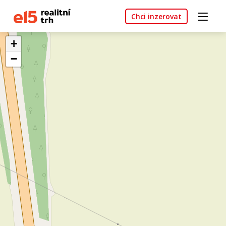
Chci inzerovat
+
−