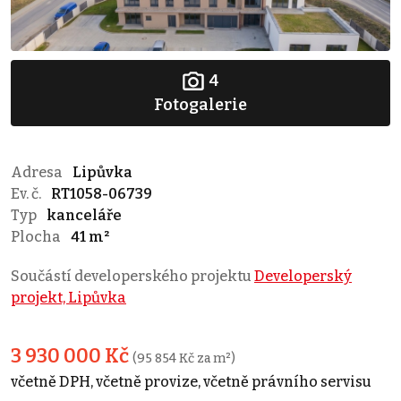
4
Fotogalerie
Adresa
Lipůvka
Ev. č.
RT1058-06739
Typ
kanceláře
Plocha
41 m²
Součástí developerského projektu
Developerský
projekt, Lipůvka
3 930 000 Kč
(95 854 Kč za m²)
včetně DPH, včetně provize, včetně právního servisu