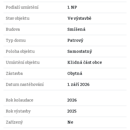
Podlaží umístění
1. NP
Stav objektu
Ve výstavbě
Budova
Smíšená
Typ domu
Patrový
Poloha objektu
Samostatný
Umístění objektu
Klidná část obce
Zástavba
Obytná
Datum nastěhování
1. září 2026
Rok kolaudace
2026
Rok výstavby
2025
Zařízený
Ne