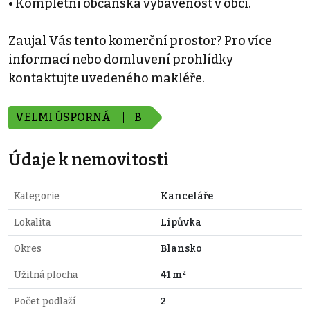
• Kompletní občanská vybavenost v obci.
Zaujal Vás tento komerční prostor? Pro více
informací nebo domluvení prohlídky
kontaktujte uvedeného makléře.
VELMI ÚSPORNÁ
B
Údaje k nemovitosti
Kategorie
Kanceláře
Lokalita
Lipůvka
Okres
Blansko
Užitná plocha
41 m²
Počet podlaží
2