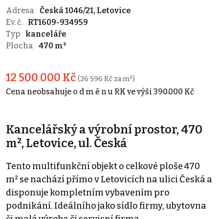
Adresa
Česká 1046/21, Letovice
Ev. č.
RT1609-934959
Typ
kanceláře
Plocha
470 m²
12 500 000 Kč
(26 596 Kč za m²)
Cena neobsahuje o d m ě n u RK ve výši 390.000 Kč
Kancelářský a výrobní prostor, 470
m², Letovice, ul. Česká
Tento multifunkční objekt o celkové ploše 470
m² se nachází přímo v Letovicích na ulici Česká a
disponuje kompletním vybavením pro
podnikání. Ideálního jako sídlo firmy, ubytovna
či malá výroba či servisní firma.