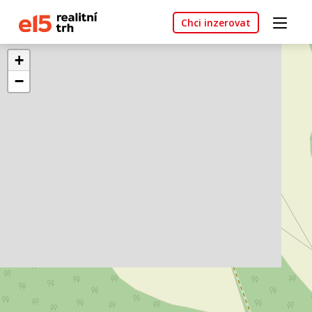
Chci inzerovat
+
−