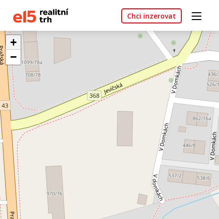
Chci inzerovat
+
−