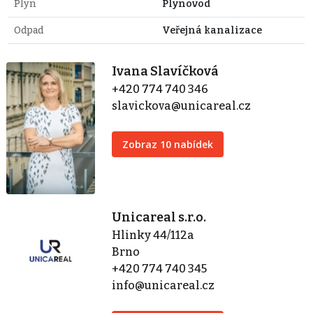
Plyn
Plynovod
Odpad
Veřejná kanalizace
Ivana Slavíčková
+420 774 740 346
slavickova@unicareal.cz
Zobraz 10 nabídek
Unicareal s.r.o.
Hlinky 44/112a
Brno
+420 774 740 345
info@unicareal.cz