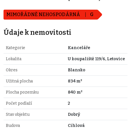
MIMOŘÁDNĚ NEHOSPODÁRNÁ
G
Údaje k nemovitosti
Kategorie
Kanceláře
Lokalita
U koupaliště 119/6, Letovice
Okres
Blansko
Užitná plocha
834 m²
Plocha pozemku
840 m²
Počet podlaží
2
Stav objektu
Dobrý
Budova
Cihlová