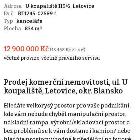
Adresa
U koupaliště 119/6, Letovice
Ev. č.
RT1245-02689-1
Typ
kanceláře
Plocha
834 m²
12 900 000 Kč
(15 468 Kč za m²)
včetně provize, včetně právního servisu
Prodej komerční nemovitosti, ul. U
koupaliště, Letovice, okr. Blansko
Hledáte velkorysý prostor pro vaše podnikání,
kde vám nebude chybět manipulační prostor,
nákladní rampa, výrobní/skladovací prostor a
bez problémů se k vám dostane i kamion? nebo
hledáte prostory vhodné k předělání na bytové