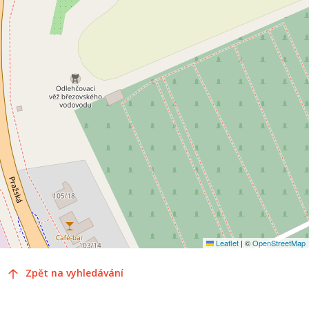
Leaflet
|
©
OpenStreetMap
Zpět na vyhledávání