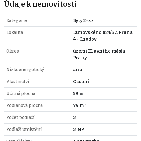
Údaje k nemovitosti
Kategorie
Byty 2+kk
Lokalita
Dunovského 824/32, Praha
4 - Chodov
Okres
území Hlavního města
Prahy
Nízkoenergetický
ano
Vlastnictví
Osobní
Užitná plocha
59 m²
Podlahová plocha
79 m²
Počet podlaží
3
Podlaží umístění
3. NP