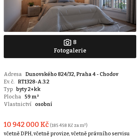
8
Fotogalerie
Adresa
Dunovského 824/32, Praha 4 - Chodov
Ev. č.
RT1328-A.3.2
Typ
byty 2+kk
Plocha
59 m²
Vlastnictví
osobní
10 942 000 Kč
(185 458 Kč za m²)
včetně DPH, včetně provize, včetně právního servisu