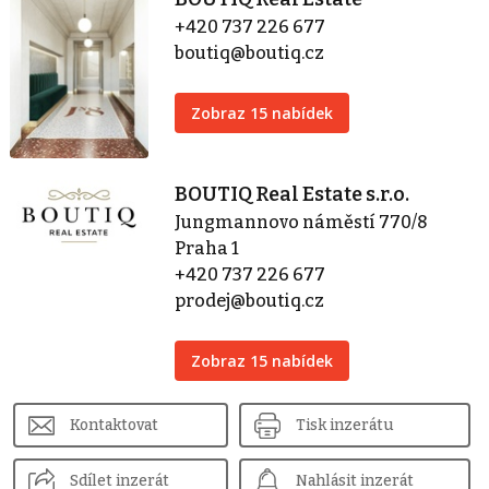
+420 737 226 677
boutiq@boutiq.cz
Zobraz 15 nabídek
BOUTIQ Real Estate s.r.o.
Jungmannovo náměstí 770/8
Praha 1
+420 737 226 677
prodej@boutiq.cz
Zobraz 15 nabídek
Kontaktovat
Tisk inzerátu
Sdílet inzerát
Nahlásit inzerát