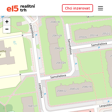
Chci inzerovat
+
−