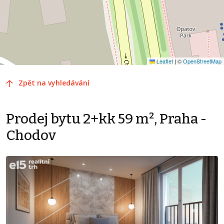
Leaflet
|
©
OpenStreetMap
Zpět na vyhledávání
Prodej bytu 2+kk 59 m², Praha -
Chodov