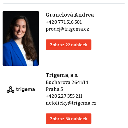
Grunclová Andrea
+420 771 516 501
prodej@trigema.cz
Zobraz 22 nabídek
Trigema, a.s.
Bucharova 2641/14
Praha 5
+420 227 355 211
netolicky@trigema.cz
Zobraz 60 nabídek