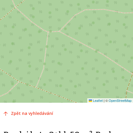
Leaflet
|
©
OpenStreetMap
Zpět na vyhledávání