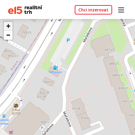
Chci inzerovat
+
−