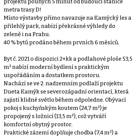
projektu pouhých 5 minut od budoucí stanice
metra trasy D!
Místo výstavby přímo navazuje na Kamýcký les a
přilehlý park, nabízí překrásné výhledy do
zeleně i na Prahu.
40 % bytů prodáno během prvních 6 měsíců.
Byt č. 2021 o dispozici 2+kk a podlahové ploše 53,5
m² nabízí moderní bydlení s praktickým
uspořádáním a dostatkem prostoru.
Nachází se ve 2. nadzemním podlaží projektu
Dueta Kamýk se severozápadní orientací, která
zajistí klidné světlo během odpoledne. Obývací
pokoj s kuchyňským koutem (24,7 m²) je
propojený s ložnicí (13,5 m²), což vytváří
komfortní obytný prostor.
Praktické zázemí doplňuje chodba (7,4 m²) a