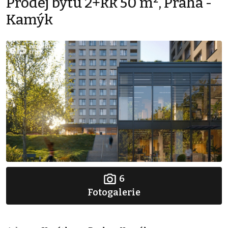
Prodej bytu 2+kk 50 m², Praha -
Kamýk
6
Fotogalerie