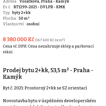
Adresa
Vosátkova, Praha - Kamýk
Ev. č.
RT1299-2021 - DVLPR - KMK
Typ
byty 2+kk
Plocha
50 m²
Vlastnictví
osobní
8 380 000 Kč
(167 600 Kč za m²)
Cena vč. DPH. Cena nezahrnuje sklep a parkovací
stání.
Prodej bytu 2+kk, 53,5 m² - Praha -
Kamýk
Byt č. 2021: Prostorný 2+kk se SZ orientací
Novostavba bytu v úspěšném developerském