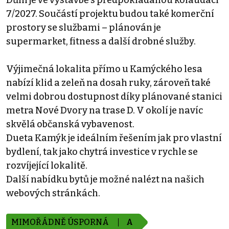
Dům je ve výstavbě s předpokládanou kolaudací
7/2027. Součástí projektu budou také komerční
prostory se službami – plánován je
supermarket, fitness a další drobné služby.
Výjimečná lokalita přímo u Kamýckého lesa
nabízí klid a zeleň na dosah ruky, zároveň také
velmi dobrou dostupnost díky plánované stanici
metra Nové Dvory na trase D. V okolí je navíc
skvělá občanská vybavenost.
Dueta Kamýk je ideálním řešením jak pro vlastní
bydlení, tak jako chytrá investice v rychle se
rozvíjející lokalitě.
Další nabídku bytů je možné nalézt na našich
webových stránkách.
MIMOŘÁDNĚ ÚSPORNÁ
A