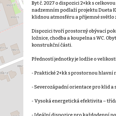
Byt č. 2027 o dispozici 2+kk s celkovo
nadzemním podlaží projektu Dueta K
klidnou atmosféru a příjemné světlo
Dispozici tvoří prostorný obývací pok
ložnice, chodba a koupelna s WC. Obyt
konstrukční části.
Předností jednotky je lodžie o velikost
- Praktické 2+kk s prostornou hlavní 
- Severozápadní orientace pro klid a 
- Vysoká energetická efektivita – tříd
- Ideální dispozice pro každodenní p