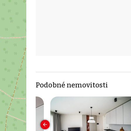
Podobné nemovitosti