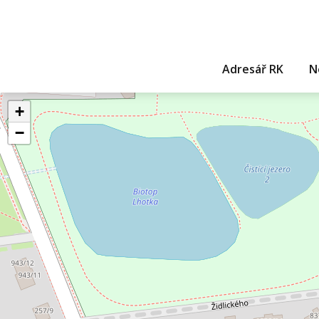
Adresář RK
N
+
−