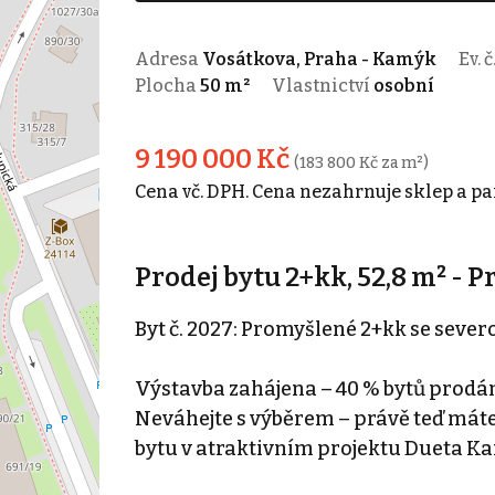
Adresa
Vosátkova, Praha - Kamýk
Ev. č
Plocha
50 m²
Vlastnictví
osobní
9 190 000 Kč
(183 800 Kč za m²)
Cena vč. DPH. Cena nezahrnuje sklep a pa
Prodej bytu 2+kk, 52,8 m² - 
Byt č. 2027: Promyšlené 2+kk se seve
Výstavba zahájena – 40 % bytů prodá
Neváhejte s výběrem – právě teď máte m
bytu v atraktivním projektu Dueta Ka