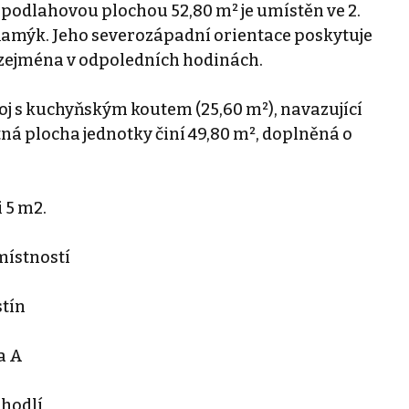
u podlahovou plochou 52,80 m² je umístěn ve 2.
amýk. Jeho severozápadní orientace poskytuje
 zejména v odpoledních hodinách.
oj s kuchyňským koutem (25,60 m²), navazující
ná plocha jednotky činí 49,80 m², doplněná o
i 5 m2.
místností
stín
a A
ohodlí