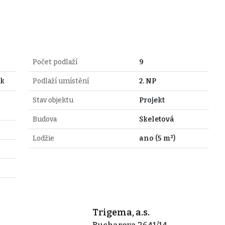
Počet podlaží
9
ýk
Podlaží umístění
2. NP
Stav objektu
Projekt
Budova
Skeletová
Lodžie
ano (5 m²)
Trigema, a.s.