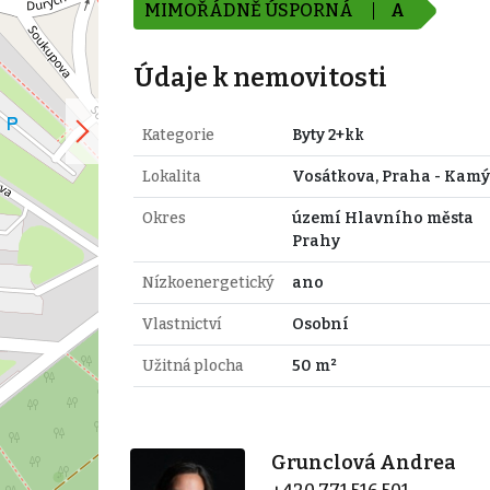
MIMOŘÁDNĚ ÚSPORNÁ
A
Údaje k nemovitosti
Kategorie
Byty 2+kk
Lokalita
Vosátkova, Praha - Kam
Okres
území Hlavního města
Prahy
Nízkoenergetický
ano
Vlastnictví
Osobní
Užitná plocha
50 m²
Grunclová Andrea