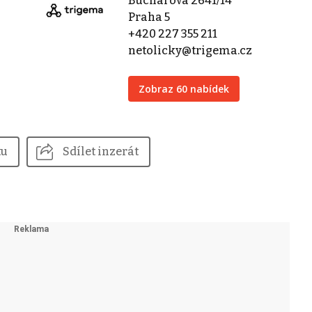
Bucharova 2641/14
Praha 5
+420 227 355 211
netolicky@trigema.cz
Zobraz 60 nabídek
tu
Sdílet inzerát