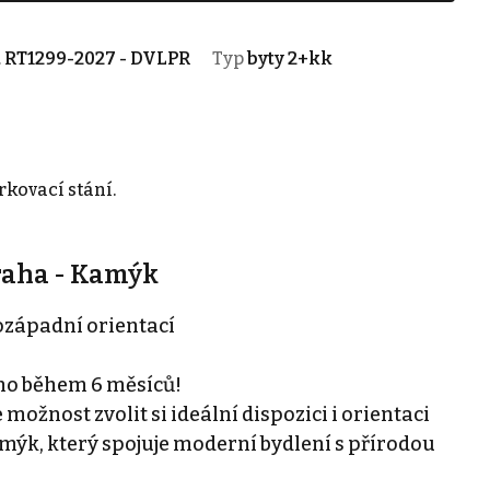
.
RT1299-2027 - DVLPR
Typ
byty 2+kk
rkovací stání.
Praha - Kamýk
rozápadní orientací
no během 6 měsíců!
ožnost zvolit si ideální dispozici i orientaci
mýk, který spojuje moderní bydlení s přírodou