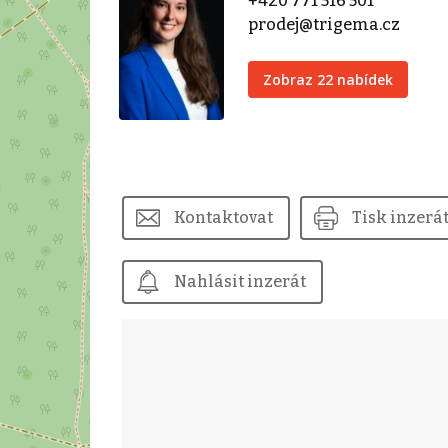
+420 771 516 501
prodej@trigema.cz
Zobraz 22 nabídek
Kontaktovat
Tisk inzerá
Nahlásit inzerát