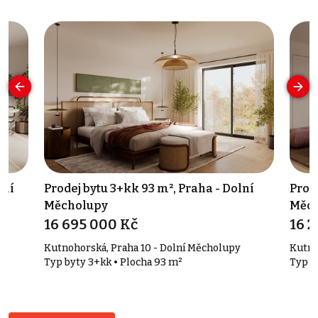
lní
Prodej bytu 3+kk 93 m², Praha - Dolní
Prode
Měcholupy
Měch
16 695 000 Kč
16 2
Kutnohorská, Praha 10 - Dolní Měcholupy
Kutno
Typ byty 3+kk • Plocha 93 m²
Typ b