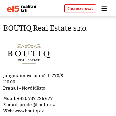
Chci inzerovat
BOUTIQ Real Estate s.r.o.
Jungmannovo náměstí 770/8
110 00
Praha 1 - Nové Město
Mobil:
+420 737 226 677
E-mail:
prodej@boutiq.cz
Web:
www.boutiq.cz