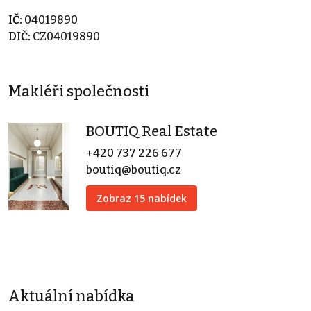
IČ:
04019890
DIČ:
CZ04019890
Makléři společnosti
BOUTIQ Real Estate
+420 737 226 677
boutiq@boutiq.cz
Zobraz 15 nabídek
Aktuální nabídka