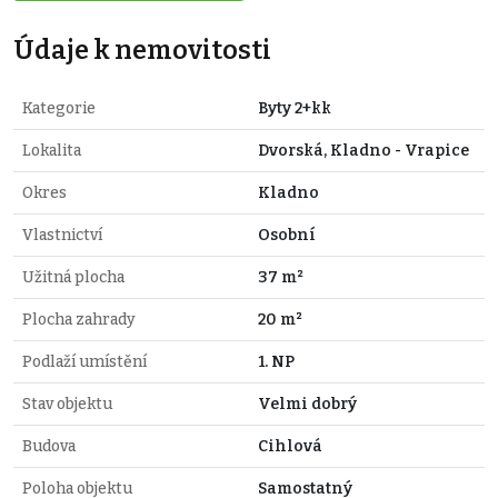
Údaje k nemovitosti
Kategorie
Byty 2+kk
Lokalita
Dvorská, Kladno - Vrapice
Okres
Kladno
Vlastnictví
Osobní
Užitná plocha
37 m²
Plocha zahrady
20 m²
Podlaží umístění
1. NP
Stav objektu
Velmi dobrý
Budova
Cihlová
Poloha objektu
Samostatný