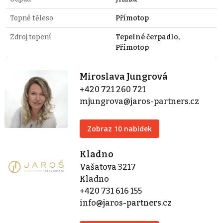
Topné těleso
Přímotop
Zdroj topení
Tepelné čerpadlo,
Přímotop
Miroslava Jungrová
+420 721 260 721
mjungrova@jaros-partners.cz
Zobraz 10 nabídek
Kladno
Vašatova 3217
Kladno
+420 731 616 155
info@jaros-partners.cz