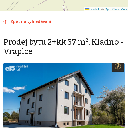
Leaflet
|
©
OpenStreetMap
Zpět na vyhledávání
Prodej bytu 2+kk 37 m², Kladno -
Vrapice