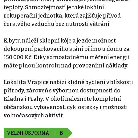
teploty. Samozřejmostí je také lokální
rekuperační jednotka, která zajišťuje přívod
čerstvého vzduchu bez nutnosti větrání.
K bytu náleží sklepní kóje a je zde možnost
dokoupení parkovacího stání přímo u domu za
150 000 Kč. Díky samostatnému měření energií
máte plnou kontrolu nad provozními náklady.
Lokalita Vrapice nabízí klidné bydlení v blízkosti
přírody, zároveň s výbornou dostupností do
Kladna i Prahy. V okolí naleznete kompletní
občanskou vybavenost, cyklostezky i možnosti
volnočasových aktivit.
VELMI ÚSPORNÁ
B