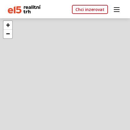
Chci inzerovat
+
−