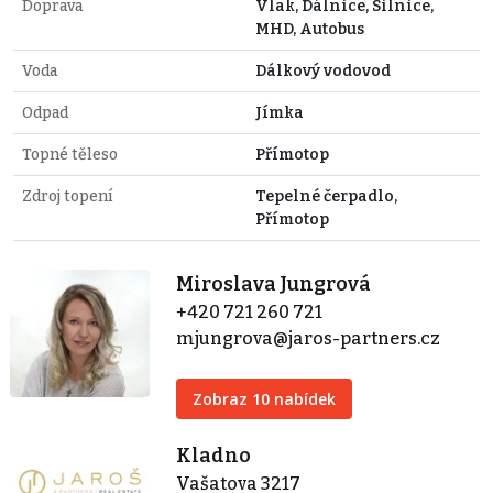
Doprava
Vlak, Dálnice, Silnice,
MHD, Autobus
Voda
Dálkový vodovod
Odpad
Jímka
Topné těleso
Přímotop
Zdroj topení
Tepelné čerpadlo,
Přímotop
Miroslava Jungrová
+420 721 260 721
mjungrova@jaros-partners.cz
Zobraz 10 nabídek
Kladno
Vašatova 3217