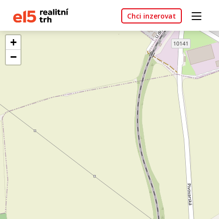
Chci inzerovat
+
−