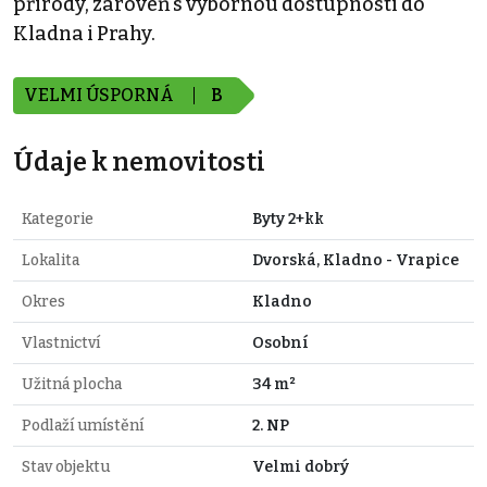
přírody, zároveň s výbornou dostupností do
Kladna i Prahy.
VELMI ÚSPORNÁ
B
Údaje k nemovitosti
Kategorie
Byty 2+kk
Lokalita
Dvorská, Kladno - Vrapice
Okres
Kladno
Vlastnictví
Osobní
Užitná plocha
34 m²
Podlaží umístění
2. NP
Stav objektu
Velmi dobrý