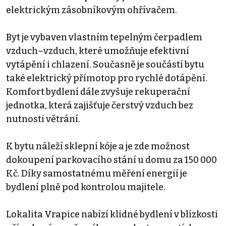
elektrickým zásobníkovým ohřívačem.
Byt je vybaven vlastním tepelným čerpadlem
vzduch–vzduch, které umožňuje efektivní
vytápění i chlazení. Současně je součástí bytu
také elektrický přímotop pro rychlé dotápění.
Komfort bydlení dále zvyšuje rekuperační
jednotka, která zajišťuje čerstvý vzduch bez
nutnosti větrání.
K bytu náleží sklepní kóje a je zde možnost
dokoupení parkovacího stání u domu za 150 000
Kč. Díky samostatnému měření energií je
bydlení plně pod kontrolou majitele.
Lokalita Vrapice nabízí klidné bydlení v blízkosti