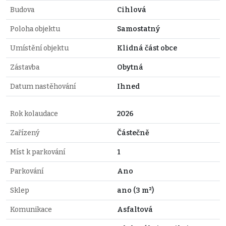
Budova
Cihlová
Poloha objektu
Samostatný
Umístění objektu
Klidná část obce
Zástavba
Obytná
Datum nastěhování
Ihned
Rok kolaudace
2026
Zařízený
Částečně
Míst k parkování
1
Parkování
Ano
Sklep
ano (3 m²)
Komunikace
Asfaltová