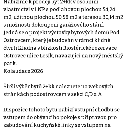
Nabízíme k prodeji byt 2+kk v osobním
vlastnictví v 1.NP s podlahovou plochou 54,24
m2, užitnou plochou 50,58 m2 a terasou 30,14 m2
s možností dokoupení garážového stání.
Jedná se o projekt výstavby bytových domů Pod
Ostrovcem, který je budován v rámci klidné
čtvrti Kladna v blízkosti Biosférické rezervace
Ostrovec ulice Lesík, navazující na nový městský
park.
Kolaudace 2026
Širší výběr bytů 2+kk naleznete na webových
stránkách podostrovcem v sekci C,D a A
Dispozice tohoto bytu nabízí vstupní chodbu se
vstupem do obývacího pokoje s přípravou pro
zabudování kuchyňské linky se vstupem na