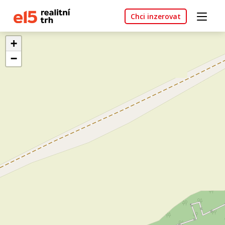
Chci inzerovat
+
−