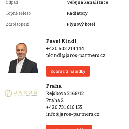
Odpad
Veřejná kanalizace
Topné těleso
Radiátory
Zdroj topení
Plynový kotel
Pavel Kindl
+420 603 214 144
pkindl@jaros-partners.cz
Zobraz 3 nabídky
Praha
Rejskova 2168/12
Praha 2
+420 731 616 155
info@jaros-partners.cz