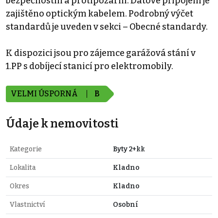
bezpečnostní a protipožární. Datové připojení je
zajištěno optickým kabelem. Podrobný výčet
standardů je uveden v sekci – Obecné standardy.
K dispozici jsou pro zájemce garážová stání v
1.PP s dobíjecí stanicí pro elektromobily.
VELMI ÚSPORNÁ
B
Údaje k nemovitosti
Kategorie
Byty 2+kk
Lokalita
Kladno
Okres
Kladno
Vlastnictví
Osobní