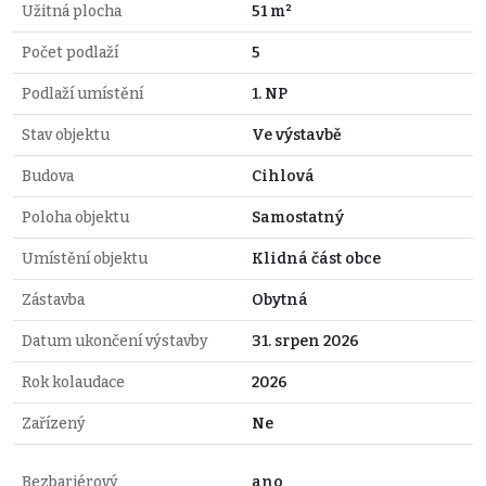
Užitná plocha
51 m²
Počet podlaží
5
Podlaží umístění
1. NP
Stav objektu
Ve výstavbě
Budova
Cihlová
Poloha objektu
Samostatný
Umístění objektu
Klidná část obce
Zástavba
Obytná
Datum ukončení výstavby
31. srpen 2026
Rok kolaudace
2026
Zařízený
Ne
Bezbariérový
ano