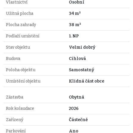
Vlastnictví
Osobní
Užitná plocha
34 m²
Plocha zahrady
38 m²
Podlaží umístění
1. NP
Stav objektu
Velmi dobrý
Budova
Cihlová
Poloha objektu
Samostatný
Umístění objektu
Klidná část obce
Zástavba
Obytná
Rok kolaudace
2026
Zařízený
Částečně
Parkování
Ano