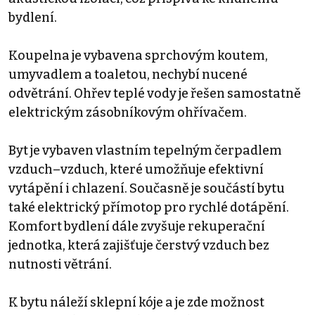
bydlení.
Koupelna je vybavena sprchovým koutem,
umyvadlem a toaletou, nechybí nucené
odvětrání. Ohřev teplé vody je řešen samostatně
elektrickým zásobníkovým ohřívačem.
Byt je vybaven vlastním tepelným čerpadlem
vzduch–vzduch, které umožňuje efektivní
vytápění i chlazení. Současně je součástí bytu
také elektrický přímotop pro rychlé dotápění.
Komfort bydlení dále zvyšuje rekuperační
jednotka, která zajišťuje čerstvý vzduch bez
nutnosti větrání.
K bytu náleží sklepní kóje a je zde možnost