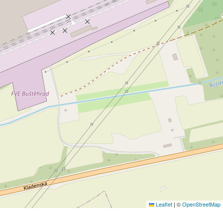
Leaflet
|
©
OpenStreetMap