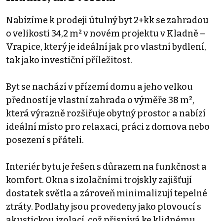
Nabízíme k prodeji útulný byt 2+kk se zahradou
o velikosti 34,2 m² v novém projektu v Kladně –
Vrapice, který je ideální jak pro vlastní bydlení,
tak jako investiční příležitost.
Byt se nachází v přízemí domu a jeho velkou
předností je vlastní zahrada o výměře 38 m²,
která výrazně rozšiřuje obytný prostor a nabízí
ideální místo pro relaxaci, práci z domova nebo
posezení s přáteli.
Interiér bytu je řešen s důrazem na funkčnost a
komfort. Okna s izolačními trojskly zajišťují
dostatek světla a zároveň minimalizují tepelné
ztráty. Podlahy jsou provedeny jako plovoucí s
akustickou izolací, což přispívá ke klidnému