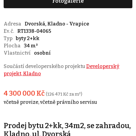
Fotogalerie
Adresa
Dvorská, Kladno - Vrapice
Ev. č.
RT1338-04065
Typ
byty 2+kk
Plocha
34 m²
Vlastnictví
osobní
Součástí developerského projektu
Developerský
projekt, Kladno
4 300 000 Kč
(126 471 Kč za m²)
včetně provize, včetně právního servisu
Prodej bytu 2+kk, 34m2, se zahradou,
Kladno, ul. Dvorská