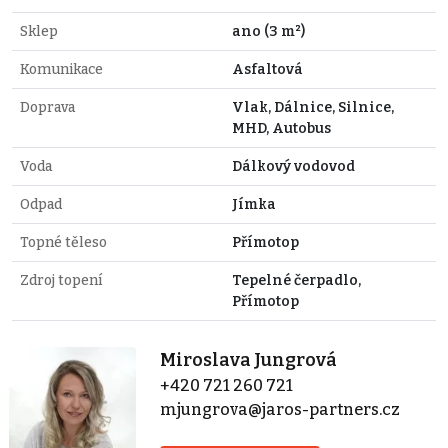
Sklep
ano (3 m²)
Komunikace
Asfaltová
Doprava
Vlak, Dálnice, Silnice,
MHD, Autobus
Voda
Dálkový vodovod
Odpad
Jímka
Topné těleso
Přímotop
Zdroj topení
Tepelné čerpadlo,
Přímotop
Miroslava Jungrová
+420 721 260 721
mjungrova@jaros-partners.cz