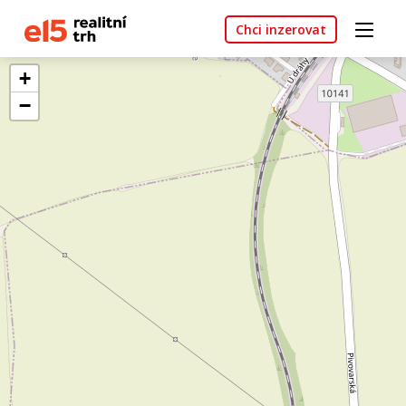
Chci inzerovat
+
−