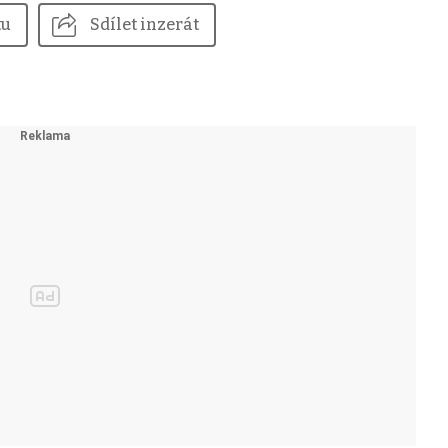
tu
Sdílet inzerát