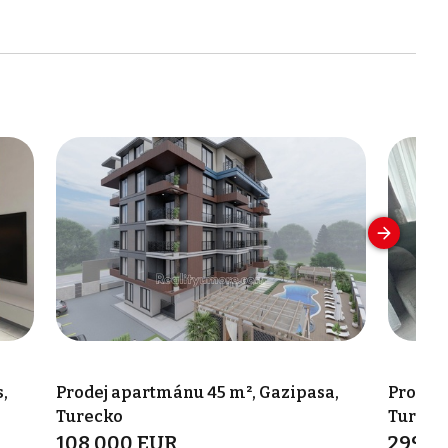
,
Prodej apartmánu 45 m², Gazipasa,
Prodej 
Turecko
Tureck
108 000 EUR
299 0