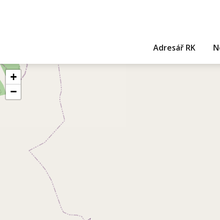
Adresář RK
N
+
−