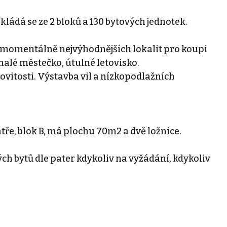
kládá se ze 2 bloků a 130 bytových jednotek.
z momentálně nejvýhodnějších lokalit pro koupi
malé městečko, útulné letovisko.
ovitosti. Výstavba vil a nízkopodlažních
tře, blok B, má plochu 70m2 a dvě ložnice.
 bytů dle pater kdykoliv na vyžádání, kdykoliv