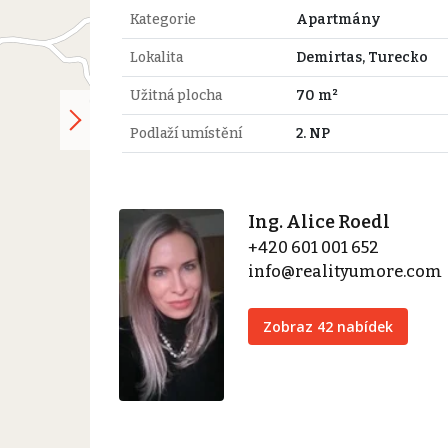
Kategorie
Apartmány
Lokalita
Demirtas, Turecko
Užitná plocha
70 m²
Podlaží umístění
2. NP
Ing. Alice Roedl
+420 601 001 652
info@realityumore.com
Zobraz 42 nabídek