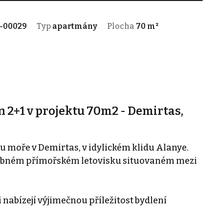
-00029
Typ
apartmány
Plocha
70 m²
n 2+1 v projektu 70m2 - Demirtas,
 u moře v Demirtas, v idylickém klidu Alanye.
vabném přímořském letovisku situovaném mezi
nabízejí výjimečnou příležitost bydlení