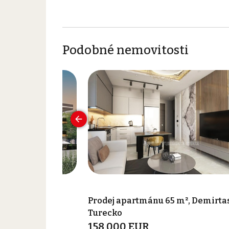
Podobné nemovitosti
6 m², Gazipasa,
Prodej apartmánu 65 m², Demirtas
Turecko
158 000 EUR