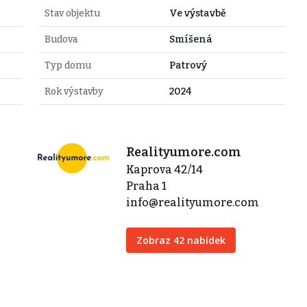
Stav objektu
Ve výstavbě
Budova
Smíšená
Typ domu
Patrový
Rok výstavby
2024
Realityumore.com
Kaprova 42/14
Praha 1
info@realityumore.com
Zobraz 42 nabídek