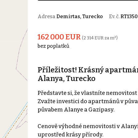
Adresa
Demirtas, Turecko
Ev. č.
RT1350
162 000 EUR
(2 314 EUR za m²)
bez poplatků
Příležitost! Krásný apartmá
Alanya, Turecko
Představte si, že vlastníte nemovitost
Zvažte investici do apartmánů v pů
půvabem Alanye a Gazipasy.
Cenově výhodné nemovitosti v Alanyi 
uprostřed krásy přírody.