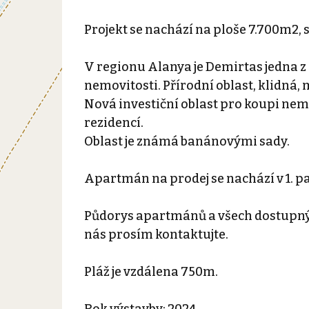
Projekt se nachází na ploše 7.700m2, s
V regionu Alanya je Demirtas jedna 
nemovitosti. Přírodní oblast, klidná, 
Nová investiční oblast pro koupi nem
rezidencí.
Oblast je známá banánovými sady.
Apartmán na prodej se nachází v 1. pa
Půdorys apartmánů a všech dostupných
nás prosím kontaktujte.
Pláž je vzdálena 750m.
Rok výstavby: 2024