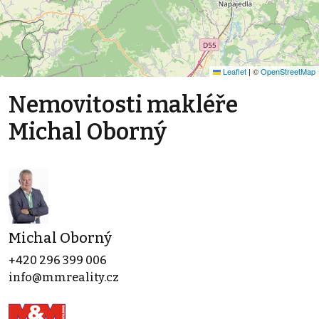
Leaflet
|
©
OpenStreetMap
Nemovitosti makléře
Michal Oborný
Michal Oborný
+420 296 399 006
info@mmreality.cz