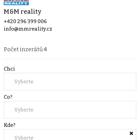
M&M reality
+420 296 399 006
info@mmreality.cz
Počet inzerátů
4
Chci
Vyberte
Co?
Vyberte
Kde?
Vyberte