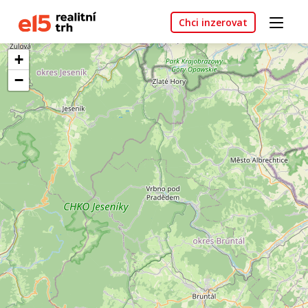
Chci inzerovat
+
−