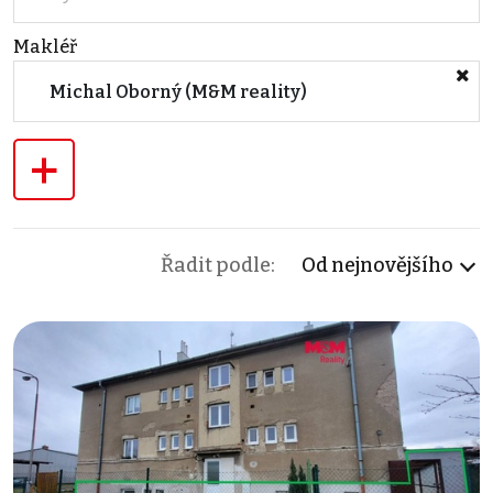
Makléř
Michal Oborný (M&M reality)
+
Řadit podle:
Od nejnovějšího