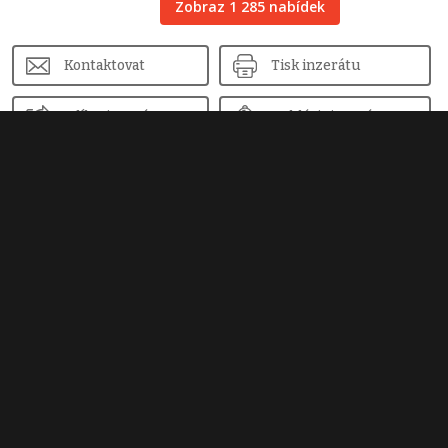
Zobraz 1 285 nabídek
Kontaktovat
Tisk inzerátu
Sdílet inzerát
Nahlásit inzerát
Podobné nemovitosti