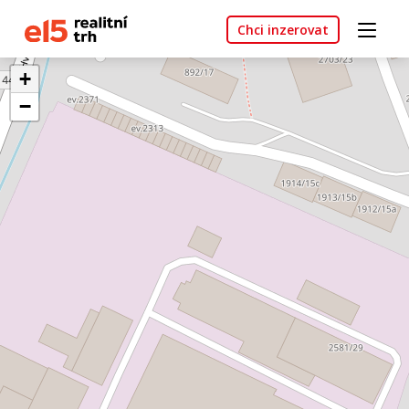
Chci inzerovat
+
−