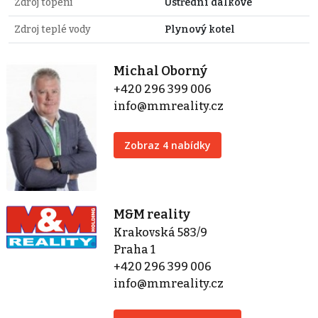
Zdroj topení
Ústřední dálkové
Zdroj teplé vody
Plynový kotel
Michal Oborný
+420 296 399 006
info@mmreality.cz
Zobraz 4 nabídky
M&M reality
Krakovská 583/9
Praha 1
+420 296 399 006
info@mmreality.cz