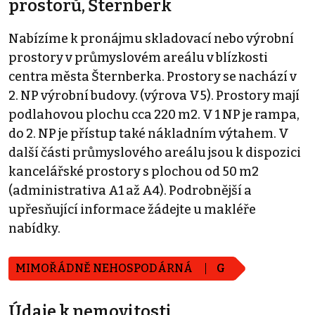
prostorů, Šternberk
Nabízíme k pronájmu skladovací nebo výrobní
prostory v průmyslovém areálu v blízkosti
centra města Šternberka. Prostory se nachází v
2. NP výrobní budovy. (výrova V5). Prostory mají
podlahovou plochu cca 220 m2. V 1 NP je rampa,
do 2. NP je přístup také nákladním výtahem. V
další části průmyslového areálu jsou k dispozici
kancelářské prostory s plochou od 50 m2
(administrativa A1 až A4). Podrobnější a
upřesňující informace žádejte u makléře
nabídky.
MIMOŘÁDNĚ NEHOSPODÁRNÁ
G
Údaje k nemovitosti