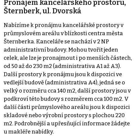
Pronájem kancelářského prostoru,
Šternberk, ul. Dvorská
Nabízíme k pronájmu kancelářské prostory v
průmyslovém areálu v blízkosti centra města
Šternberka. Kanceláře se nachází v 2 NP
administrativní budovy. Mohou tvořit jeden
celek, ale lze je pronajmout i po menších částech,
od 50 až do 230 m2 (administrativa A1 až A3).
Další prostory k pronájmu jsou k dispozici ve
vedlejší budově (administrativa A4), jedná se o
velký o rozměru cca 140 m2, další prostory jsou v
podkroví této budovy s rozměrem cca 100 m2. V
další části průmyslového areálu jsou k dispozici
skladové nebo výrobní prostory s plochou 220
m2. Podrobnější a upřesňující informace žádejte
u makléře nabídky.