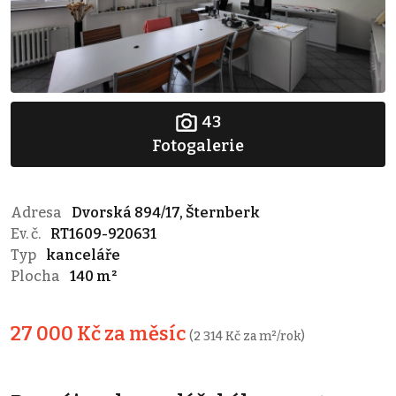
43
Fotogalerie
Adresa
Dvorská 894/17, Šternberk
Ev. č.
RT1609-920631
Typ
kanceláře
Plocha
140 m²
27 000 Kč za měsíc
(2 314 Kč za m²/rok)