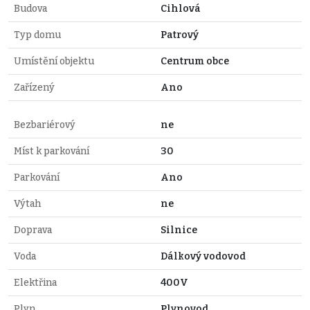
Budova
Cihlová
Typ domu
Patrový
Umístění objektu
Centrum obce
Zařízený
Ano
Bezbariérový
ne
Míst k parkování
30
Parkování
Ano
Výtah
ne
Doprava
Silnice
Voda
Dálkový vodovod
Elektřina
400V
Plyn
Plynovod