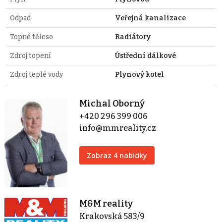
Odpad
Veřejná kanalizace
Topné těleso
Radiátory
Zdroj topení
Ústřední dálkové
Zdroj teplé vody
Plynový kotel
Michal Oborný
+420 296 399 006
info@mmreality.cz
Zobraz 4 nabídky
M&M reality
Krakovská 583/9