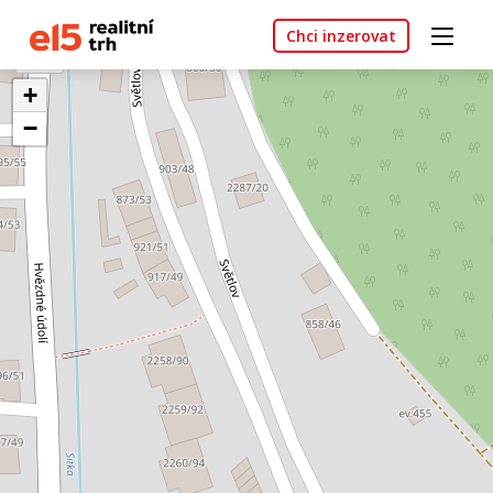
Chci inzerovat
+
−