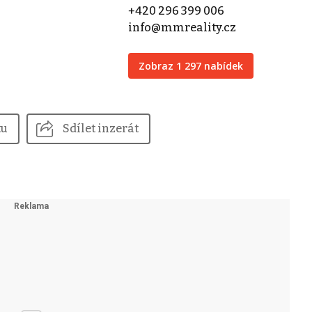
+420 296 399 006
info@mmreality.cz
Zobraz 1 297 nabídek
tu
Sdílet inzerát