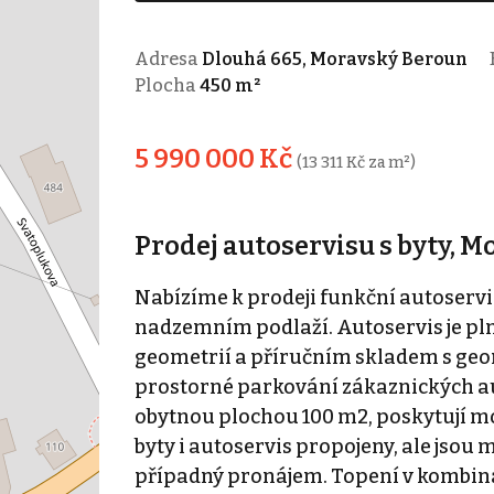
Adresa
Dlouhá 665, Moravský Beroun
Plocha
450 m²
5 990 000 Kč
(13 311 Kč za m²)
Prodej autoservisu s byty, M
Nabízíme k prodeji funkční autoservi
nadzemním podlaží. Autoservis je pl
geometrií a příručním skladem s geome
prostorné parkování zákaznických aut 
obytnou plochou 100 m2, poskytují m
byty i autoservis propojeny, ale jsou
případný pronájem. Topení v kombinac