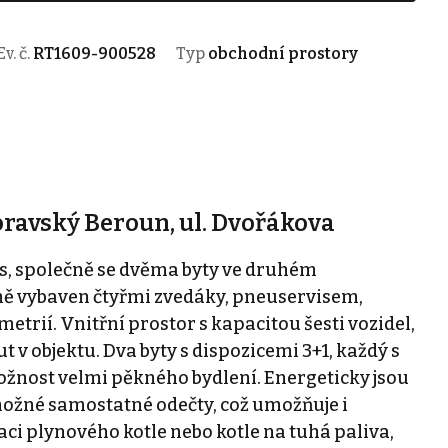
Ev. č.
RT1609-900528
Typ
obchodní prostory
oravský Beroun, ul. Dvořákova
s, společně se dvěma byty ve druhém
ně vybaven čtyřmi zvedáky, pneuservisem,
trií. Vnitřní prostor s kapacitou šesti vozidel,
v objektu. Dva byty s dispozicemi 3+1, každý s
ožnost velmi pěkného bydlení. Energeticky jsou
 možné samostatné odečty, což umožňuje i
i plynového kotle nebo kotle na tuhá paliva,