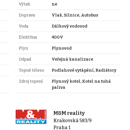
Výtah
ne
Doprava
Vlak, Silnice, Autobus
Voda
Dálkový vodovod
Elektřina
400V
Plyn
Plynovod
Odpad
Veřejná kanalizace
Topné těleso
Podlahové vytápění, Radiátory
Zdroj topení
Plynový kotel, Kotel na tuhá
paliva
M&M reality
Krakovská 583/9
Praha 1