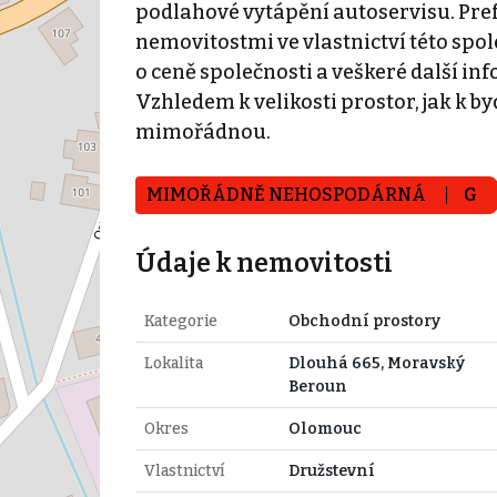
podlahové vytápění autoservisu. Pref
nemovitostmi ve vlastnictví této spo
o ceně společnosti a veškeré další in
Vzhledem k velikosti prostor, jak k 
mimořádnou.
MIMOŘÁDNĚ NEHOSPODÁRNÁ
G
Údaje k nemovitosti
Kategorie
Obchodní prostory
Lokalita
Dlouhá 665, Moravský
Beroun
Okres
Olomouc
Vlastnictví
Družstevní