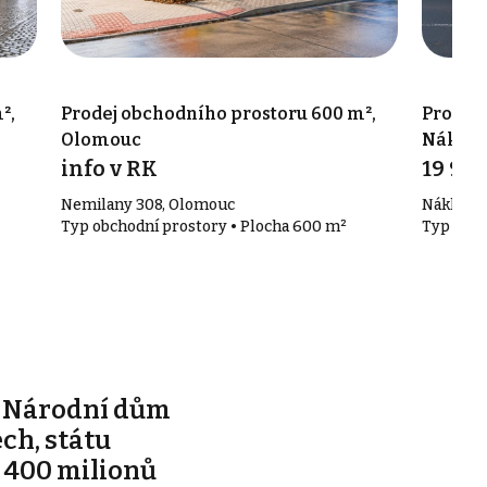
²,
Prodej obchodního prostoru 600 m²,
Prodej 
Olomouc
Náklo
info v RK
19 99
Nemilany 308, Olomouc
Náklo
Typ obchodní prostory • Plocha 600 m²
Typ obch
e Národní dům
ch, státu
 400 milionů