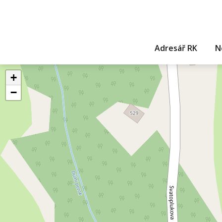
Adresář RK
N
+
−