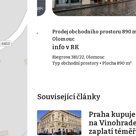
rostoru 521 m²,
Prodej obchodního prostoru 890 m
Olomouc
info v RK
Riegrova 381/22, Olomouc
 Plocha 521 m²
Typ obchodní prostory • Plocha 890 m²
Související články
Praha kupuj
na Vinohrade
zaplatí téměř