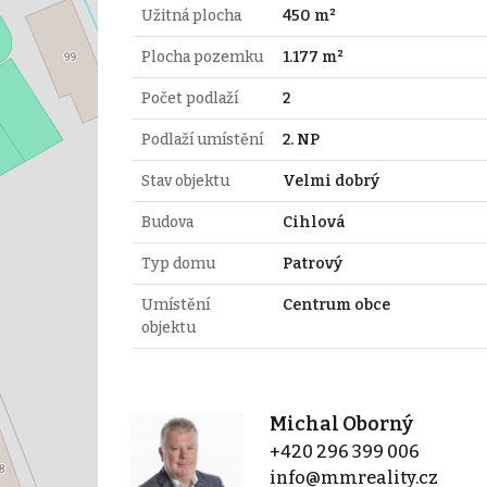
Užitná plocha
450 m²
Plocha pozemku
1.177 m²
Počet podlaží
2
Podlaží umístění
2. NP
Stav objektu
Velmi dobrý
Budova
Cihlová
Typ domu
Patrový
Umístění
Centrum obce
objektu
Michal Oborný
+420 296 399 006
info@mmreality.cz