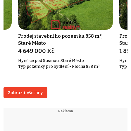
Prodej stavebního pozemku 858 m²,
Prod
Staré Město
Star
4 649 000 Kč
1 8
Hynčice pod Sušinou, Staré Město
Hynči
Typ pozemky pro bydlení • Plocha 858 m²
Typ p
Zobrazit všechny