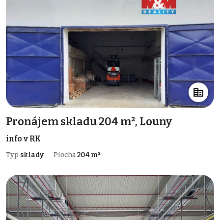
Pronájem skladu 204 m², Louny
info v RK
Typ
sklady
Plocha
204 m²