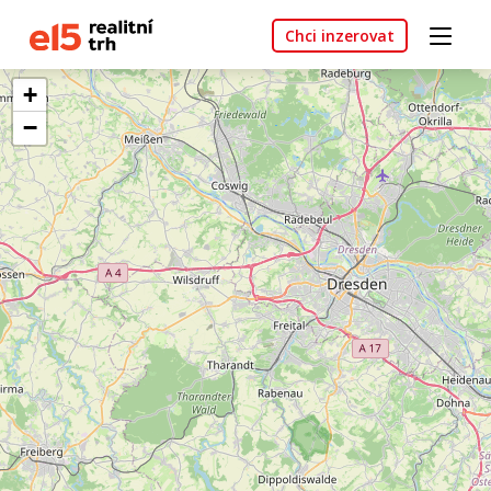
Chci inzerovat
+
−