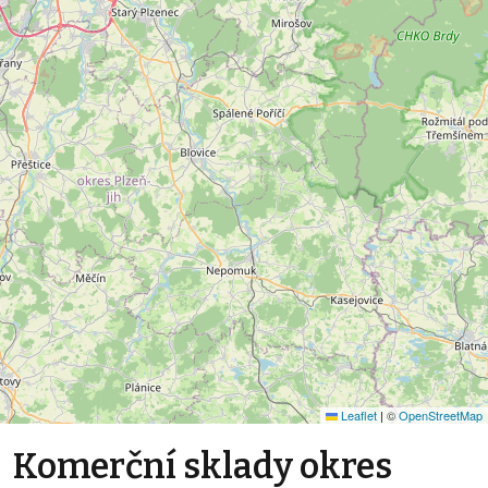
Leaflet
|
©
OpenStreetMap
Komerční sklady okres