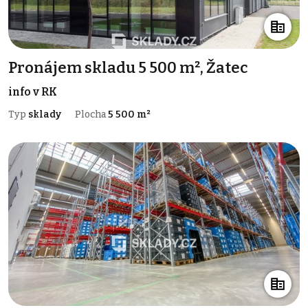
Pronájem skladu 5 500 m², Žatec
info v RK
Typ
sklady
Plocha
5 500 m²