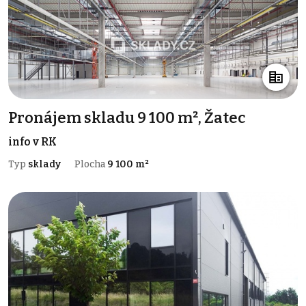
Pronájem skladu 9 100 m², Žatec
info v RK
Typ
sklady
Plocha
9 100 m²