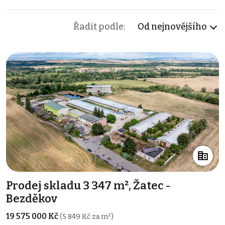
Řadit podle:
Od nejnovějšího
Prodej skladu 3 347 m², Žatec -
Bezděkov
19 575 000 Kč
(5 849 Kč za m²)