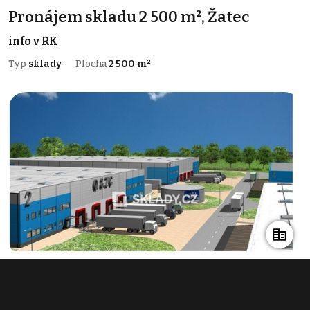
Pronájem skladu 2 500 m², Žatec
info v RK
Typ
sklady
Plocha
2 500 m²
Pronájem skladu 5 400 m², Louny
info v RK