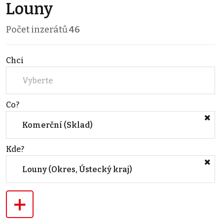
Louny
Počet inzerátů
46
Chci
Vyberte
Co?
Komerční (Sklad)
Kde?
Louny (Okres, Ústecký kraj)
+