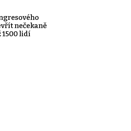
ongresového
evřít nečekaně
 1500 lidí