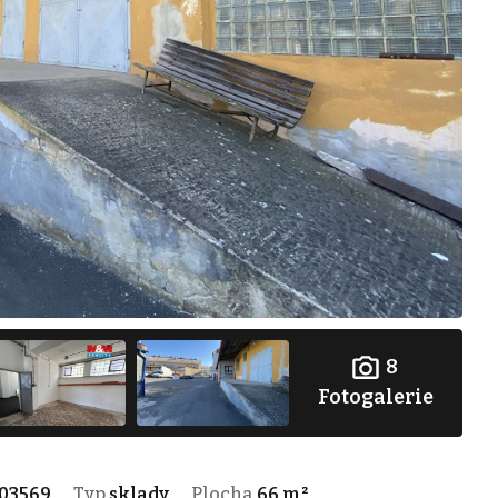
8
Fotogalerie
03569
Typ
sklady
Plocha
66 m²