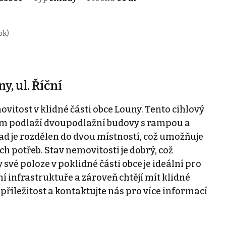
ok)
, ul. Říční
tost v klidné části obce Louny. Tento cihlový
ím podlaží dvoupodlažní budovy s rampou a
ad je rozdělen do dvou místností, což umožňuje
h potřeb. Stav nemovitosti je dobrý, což
své poloze v poklidné části obce je ideální pro
ní infrastruktuře a zároveň chtějí mít klidné
příležitost a kontaktujte nás pro více informací