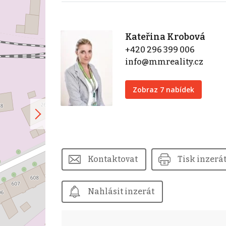
Kateřina Krobová
+420 296 399 006
info@mmreality.cz
Zobraz 7 nabídek
Kontaktovat
Tisk inzerá
Nahlásit inzerát