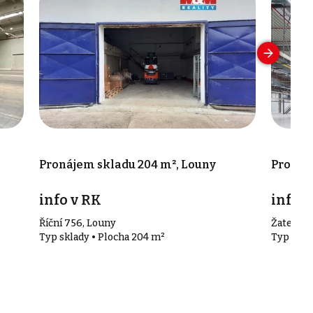
Pronájem skladu 204 m², Louny
Pronáje
info v RK
info v
Říční 756, Louny
Žatec
Typ sklady • Plocha 204 m²
Typ skla