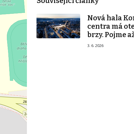
Související články
Nová hala K
centra má ot
brzy. Pojme až
3. 6. 2026