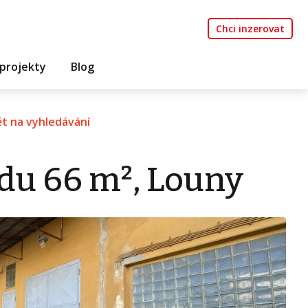
Chci inzerovat
projekty
Blog
t na vyhledávání
du 66 m², Louny