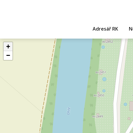
Adresář RK
N
+
−