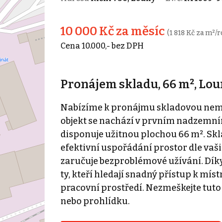
10 000 Kč za měsíc
(1 818 Kč za m²/r
Cena 10.000,- bez DPH
Pronájem skladu, 66 m², Louny
Nabízíme k pronájmu skladovou nemovi
objekt se nachází v prvním nadzemn
disponuje užitnou plochou 66 m². Skl
efektivní uspořádání prostor dle vašic
zaručuje bezproblémové užívání. Díky 
ty, kteří hledají snadný přístup k míst
pracovní prostředí. Nezmeškejte tuto 
nebo prohlídku.