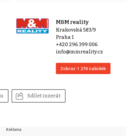
M&M reality
Krakovská 583/9
Praha 1
+420 296 399 006
info@mmreality.cz
Zobraz 1 276 nabídek
tu
Sdílet inzerát