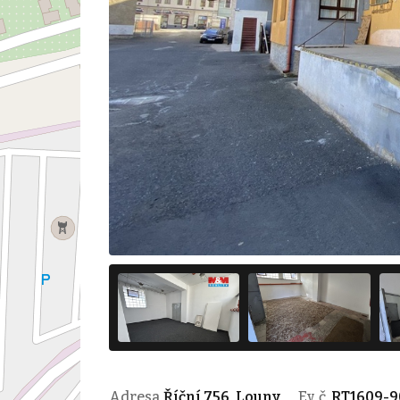
Adresa
Říční 756, Louny
Ev. č.
RT1609-9