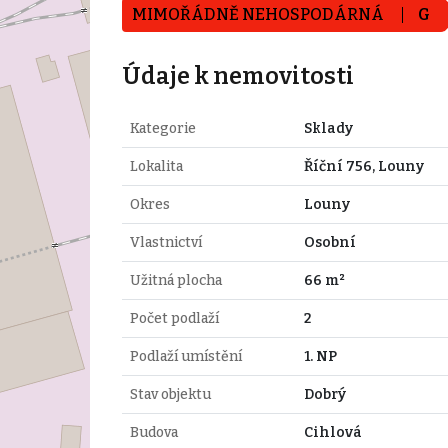
MIMOŘÁDNĚ NEHOSPODÁRNÁ
G
Údaje k nemovitosti
Kategorie
Sklady
Lokalita
Říční 756, Louny
Okres
Louny
Vlastnictví
Osobní
Užitná plocha
66 m²
Počet podlaží
2
Podlaží umístění
1. NP
Stav objektu
Dobrý
Budova
Cihlová