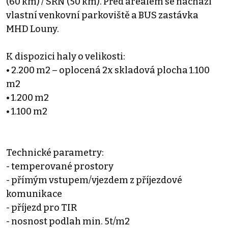
(60 km) / SRN (50 km). Před areálem se nachází
vlastní venkovní parkoviště a BUS zastávka
MHD Louny.
K dispozici haly o velikosti:
• 2.200 m2 – oplocená 2x skladová plocha 1.100
m2
• 1.200 m2
• 1.100 m2
Technické parametry:
- temperované prostory
- přímým vstupem/vjezdem z příjezdové
komunikace
- příjezd pro TIR
- nosnost podlah min. 5t/m2