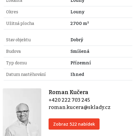
Lokalita
Louny
Okres
Louny
Užitná plocha
2.700 m²
Stav objektu
Dobrý
Budova
Smíšená
Typ domu
Přízemní
Datum nastěhování
Ihned
Roman Kučera
+420 222 703 245
roman.kucera@sklady.cz
Zobraz 522 nabídek