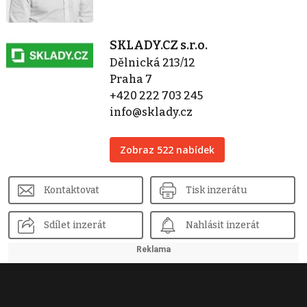
SKLADY.CZ s.r.o.
Dělnická 213/12
Praha 7
+420 222 703 245
info@sklady.cz
Zobraz 522 nabídek
Kontaktovat
Tisk inzerátu
Sdílet inzerát
Nahlásit inzerát