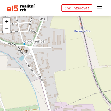
Chci inzerovat
+
−