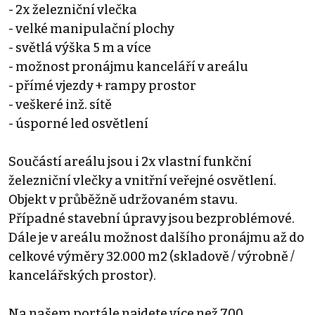
- 2x železniční vlečka
- velké manipulační plochy
- světlá výška 5 m a více
- možnost pronájmu kanceláří v areálu
- přímé vjezdy + rampy prostor
- veškeré inž. sítě
- úsporné led osvětlení
Součástí areálu jsou i 2x vlastní funkční
železniční vlečky a vnitřní veřejné osvětlení.
Objekt v průběžně udržovaném stavu.
Případné stavební úpravy jsou bezproblémové.
Dále je v areálu možnost dalšího pronájmu až do
celkové výměry 32.000 m2 (skladově / výrobně /
kancelářských prostor).
Na našem portále najdete více než 700