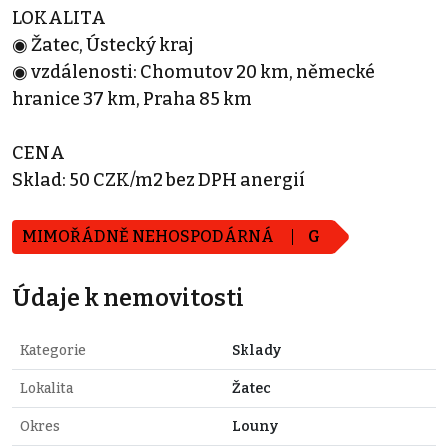
LOKALITA
◉ Žatec, Ústecký kraj
◉ vzdálenosti: Chomutov 20 km, německé
hranice 37 km, Praha 85 km
CENA
Sklad: 50 CZK/m2 bez DPH anergií
MIMOŘÁDNĚ NEHOSPODÁRNÁ
G
Údaje k nemovitosti
Kategorie
Sklady
Lokalita
Žatec
Okres
Louny