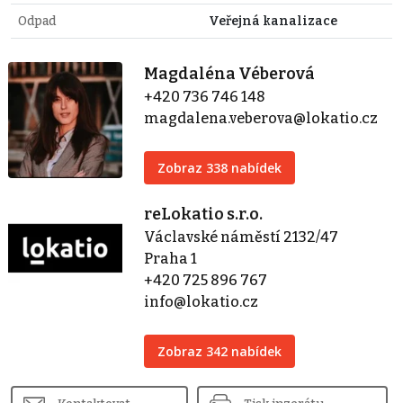
Odpad
Veřejná kanalizace
Magdaléna Véberová
+420 736 746 148
magdalena.veberova@lokatio.cz
Zobraz 338 nabídek
reLokatio s.r.o.
Václavské náměstí 2132/47
Praha 1
+420 725 896 767
info@lokatio.cz
Zobraz 342 nabídek