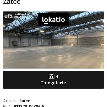
Žatec
4
Fotogalerie
Adresa
Žatec
Ev. č.
RT1378-00386-5