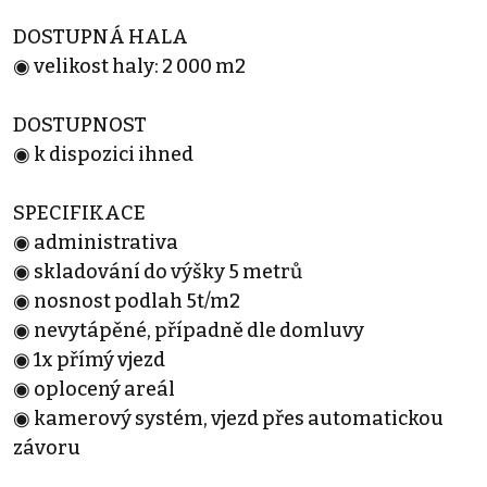
DOSTUPNÁ HALA
◉ velikost haly: 2 000 m2
DOSTUPNOST
◉ k dispozici ihned
SPECIFIKACE
◉ administrativa
◉ skladování do výšky 5 metrů
◉ nosnost podlah 5t/m2
◉ nevytápěné, případně dle domluvy
◉ 1x přímý vjezd
◉ oplocený areál
◉ kamerový systém, vjezd přes automatickou
závoru