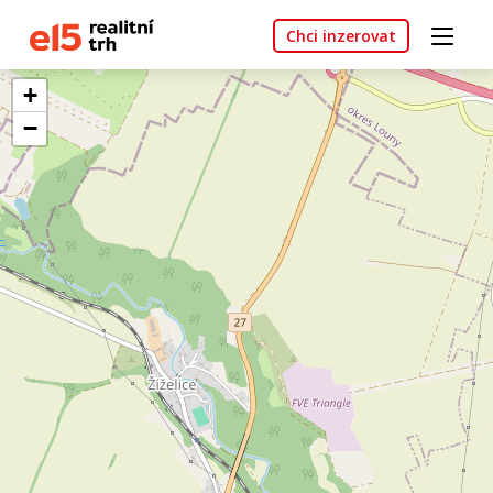
Chci inzerovat
+
−