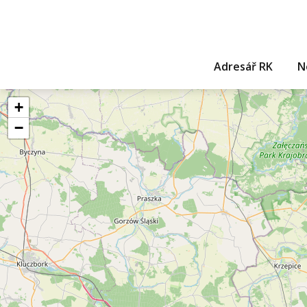
Adresář RK
N
+
−