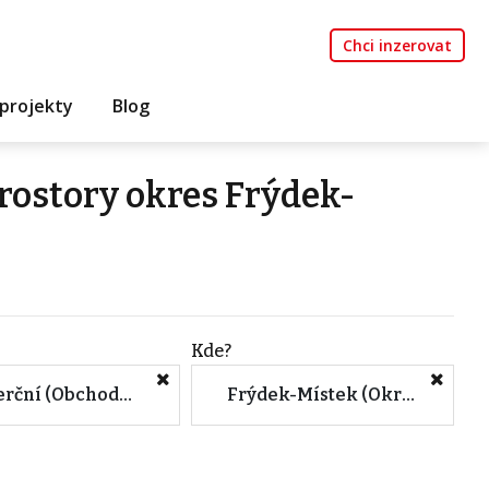
Chci inzerovat
projekty
Blog
ostory okres Frýdek-
Kde?
Komerční (Obchodní prostory)
Frýdek-Místek (Okres, Moravskoslezský kraj)