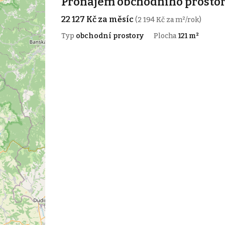
Pronájem obchodního prostoru
22 127 Kč za měsíc
(2 194 Kč za m²/rok)
Typ
obchodní prostory
Plocha
121 m²