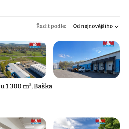
Řadit podle:
Od nejnovějšího
 1 300 m², Baška