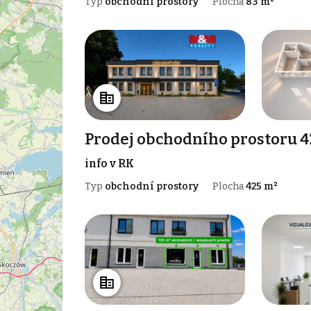
Typ
obchodní prostory
Plocha
83 m²
Prodej obchodního prostoru 4
info v RK
Typ
obchodní prostory
Plocha
425 m²