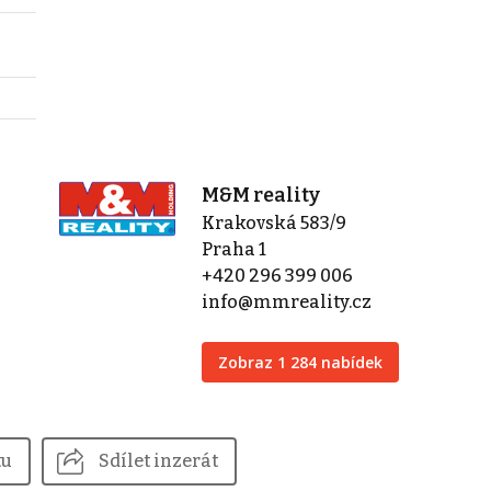
M&M reality
Krakovská 583/9
Praha 1
+420 296 399 006
info@mmreality.cz
Zobraz 1 284 nabídek
tu
Sdílet inzerát