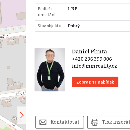
Podlaží
1. NP
umístění
Stav objektu
Dobrý
Daniel Plinta
+420 296 399 006
info@mmreality.cz
Zobraz 11 nabídek
Kontaktovat
Tisk inzerá