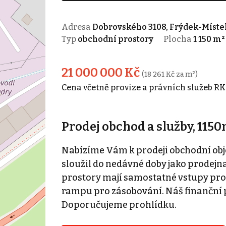
Adresa
Dobrovského 3108, Frýdek-Míste
Typ
obchodní prostory
Plocha
1 150 m²
21 000 000 Kč
(18 261 Kč za m²)
Cena včetně provize a právních služeb RK
Prodej obchod a služby, 115
Nabízíme Vám k prodeji obchodní obje
sloužil do nedávné doby jako prodejn
prostory mají samostatné vstupy pro
rampu pro zásobování. Náš finanční 
Doporučujeme prohlídku.