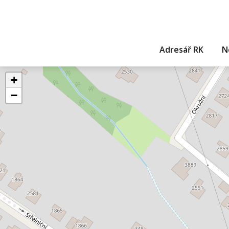
Adresář RK
N
+
−