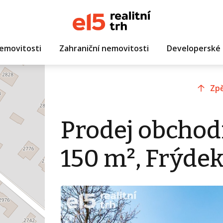
emovitosti
Zahraniční nemovitosti
Developerské 
Zpě
Prodej obchod
150 m², Frýde