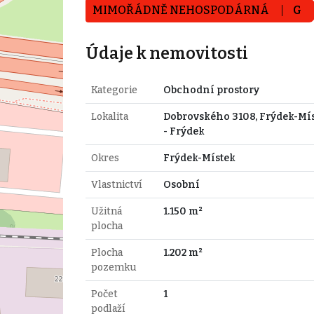
MIMOŘÁDNĚ NEHOSPODÁRNÁ
G
Údaje k nemovitosti
Kategorie
Obchodní prostory
Lokalita
Dobrovského 3108, Frýdek-Mí
- Frýdek
Okres
Frýdek-Místek
Vlastnictví
Osobní
Užitná
1.150 m²
plocha
Plocha
1.202 m²
pozemku
Počet
1
podlaží