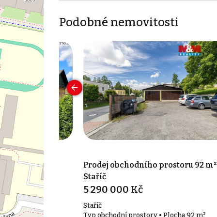
Podobné nemovitosti
prostoru 50 m²,
Prodej obchodního prostoru 92 m²
Staříč
5 290 000 Kč
Staříč
• Plocha 50 m²
Typ obchodní prostory • Plocha 92 m²