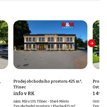
,
Prodej obchodního prostoru 425 m²,
Prodej 
Třinec
Ostrav
info v RK
1 490
nám. Míru 133, Třinec - Staré Město
Ostravic
Typ obchodní prostory • Plocha 425 m²
Typ obch