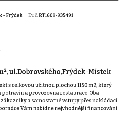
k - Frýdek
Ev. č.
RT1609-935491
.
0m², ul.Dobrovského,Frýdek-Místek
kt s celkovou užitnou plochou 1150 m2, který
a potravin a provozovna restaurace. Oba
 zákazníky a samostatné vstupy přes nakládací
poradce Vám nabídne nejvhodnější financování.