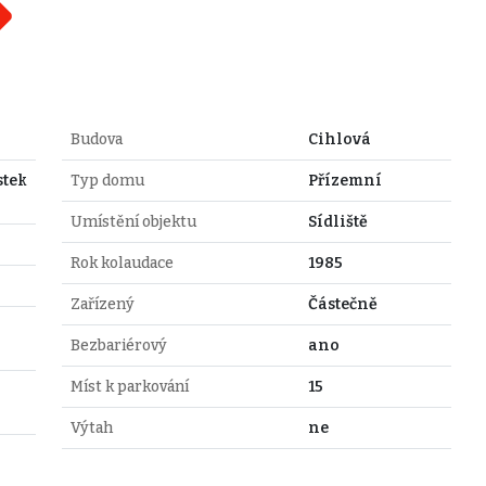
Budova
Cihlová
stek
Typ domu
Přízemní
Umístění objektu
Sídliště
Rok kolaudace
1985
Zařízený
Částečně
Bezbariérový
ano
Míst k parkování
15
Výtah
ne