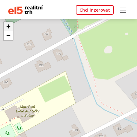
Chci inzerovat
+
−