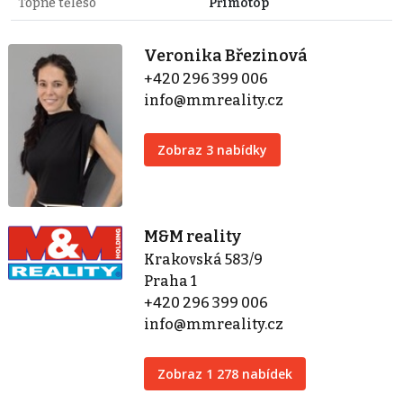
Topné těleso
Přímotop
Veronika Březinová
+420 296 399 006
info@mmreality.cz
Zobraz 3 nabídky
M&M reality
Krakovská 583/9
Praha 1
+420 296 399 006
info@mmreality.cz
Zobraz 1 278 nabídek