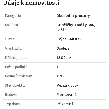
Údaje k nemovitosti
Kategorie
Obchodní prostory
Lokalita
Kunčičky u Bašky 386,
Baška
Okres
Frýdek-Místek
Vlastnictví
Osobní
Užitná plocha
1.300 m²
Počet podlaží
1
Podlaží umístění
1. NP
Stav objektu
Velmi dobrý
Budova
Montovaná
Typ domu
Přízemní