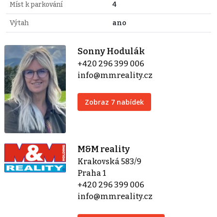
Míst k parkování
4
Výtah
ano
Sonny Hodulák
+420 296 399 006
info@mmreality.cz
Zobraz 7 nabídek
M&M reality
Krakovská 583/9
Praha 1
+420 296 399 006
info@mmreality.cz