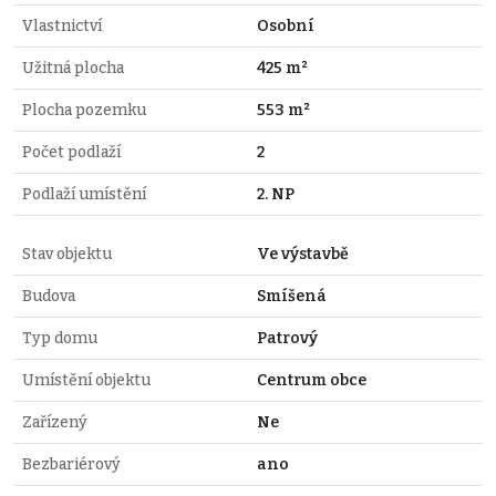
Vlastnictví
Osobní
Užitná plocha
425 m²
Plocha pozemku
553 m²
Počet podlaží
2
Podlaží umístění
2. NP
Stav objektu
Ve výstavbě
Budova
Smíšená
Typ domu
Patrový
Umístění objektu
Centrum obce
Zařízený
Ne
Bezbariérový
ano