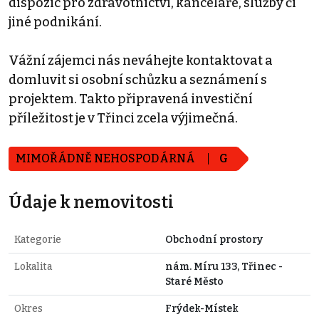
dispozic pro zdravotnictví, kanceláře, služby či
jiné podnikání.
Vážní zájemci nás neváhejte kontaktovat a
domluvit si osobní schůzku a seznámení s
projektem. Takto připravená investiční
příležitost je v Třinci zcela výjimečná.
MIMOŘÁDNĚ NEHOSPODÁRNÁ
G
Údaje k nemovitosti
Kategorie
Obchodní prostory
Lokalita
nám. Míru 133, Třinec -
Staré Město
Okres
Frýdek-Místek