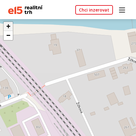
Chci inzerovat
+
−