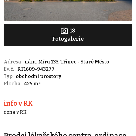
18
Fotogalerie
Adresa
nám. Míru 133, Třinec - Staré Město
Ev. č.
RT1609-943277
Typ
obchodní prostory
Plocha
425 m²
info v RK
cena v RK
Prodej lékařského centra, ordinace,