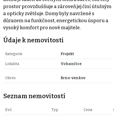
prostor provzdušňuje a zároveň jej činí útulným
a opticky zvětšuje. Domy byly navržené s
důrazem na funkčnost, energetickou úsporu a
vysoký komfort pro nové majitele.
Údaje k nemovitosti
Kategorie
Projekt
Lokalita
Vohančice
Okres
Brno-venkov
Seznam nemovitostí
Ev.č.
Typ
Cena
St