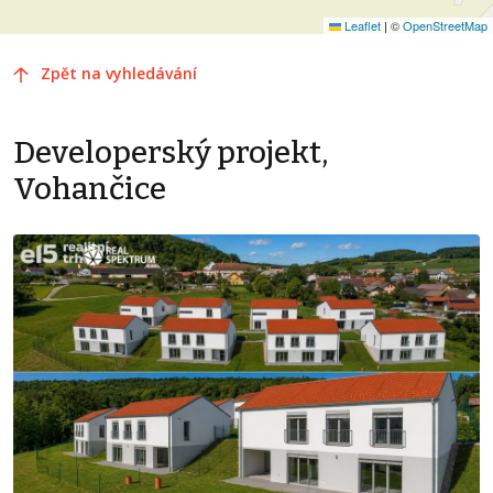
Leaflet
|
©
OpenStreetMap
Zpět na vyhledávání
Developerský projekt,
Vohančice