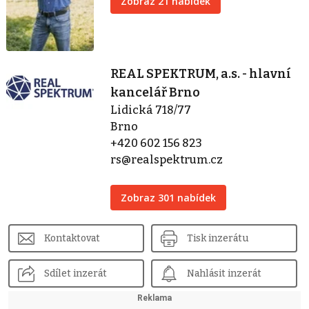
Zobraz 21 nabídek
REAL SPEKTRUM, a.s. - hlavní
kancelář Brno
Lidická 718/77
Brno
+420 602 156 823
rs@realspektrum.cz
Zobraz 301 nabídek
Kontaktovat
Tisk inzerátu
Sdílet inzerát
Nahlásit inzerát