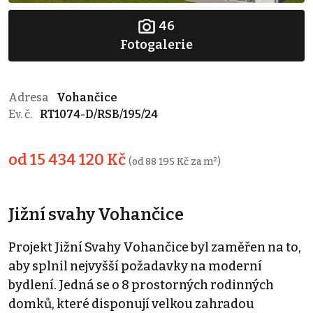
46
Fotogalerie
Adresa
Vohančice
Ev. č.
RT1074-D/RSB/195/24
od 15 434 120 Kč
(od 88 195 Kč za m²)
Jižní svahy Vohančice
Projekt Jižní Svahy Vohančice byl zaměřen na to,
aby splnil nejvyšší požadavky na moderní
bydlení. Jedná se o 8 prostorných rodinných
domků, které disponují velkou zahradou