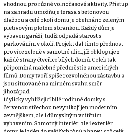
vhodnou pro různé volnočasové aktivity. Přístup
na zahradu umožňuje terasa s betonovou
dlažbou a celé okolí domu je obehnáno zeleným
pletivovým plotem s brankou. Každý dům je
vybaven garáží, tudíž odpadá starost s
parkováním v okolí. Projekt dal tímto přednost
pro více zeleně v samotné ulici, jíž obklopuje z
každé strany čtveřice bílých domů. Celek tak
připomíná malebné předměstí z amerických
filmů. Domy tvoří spíše rozvolněnou zástavbu a
jsou situované na mírném svahu směr
jihozápad.
Idylicky vyhlížející bílé rodinné domky s
červenou střechou nevynikají jen moderním
zevnějškem, ale i důmyslným vnitřním
vybavením. Samotný interiér, ale i exteriér
domu je laděn do světlých tónů a barev, což celý