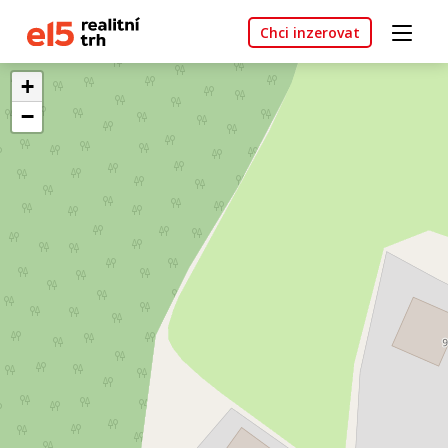
Chci inzerovat
+
−