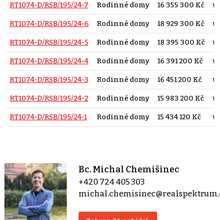
RT1074-D/RSB/195/24-7
Rodinné domy
16 355 300 Kč
v
RT1074-D/RSB/195/24-6
Rodinné domy
18 929 300 Kč
v
RT1074-D/RSB/195/24-5
Rodinné domy
18 395 300 Kč
v
RT1074-D/RSB/195/24-4
Rodinné domy
16 391 200 Kč
v
RT1074-D/RSB/195/24-3
Rodinné domy
16 451 200 Kč
v
RT1074-D/RSB/195/24-2
Rodinné domy
15 983 200 Kč
v
RT1074-D/RSB/195/24-1
Rodinné domy
15 434 120 Kč
v
Bc. Michal Chemišinec
+420 724 405 303
michal.chemisinec@realspektrum.