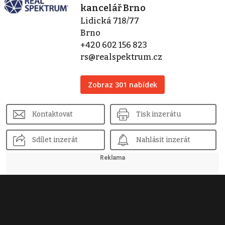
kancelář Brno
Lidická 718/77
Brno
+420 602 156 823
rs@realspektrum.cz
Zobraz 301 nabídek
Kontaktovat
Tisk inzerátu
Sdílet inzerát
Nahlásit inzerát