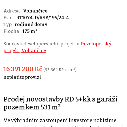
Adresa
Vohančice
Ev. č.
RT1074-D/RSB/195/24-4
Typ
rodinné domy
Plocha
175 m²
Součástí developerského projektu
Developerský
projekt, Vohančice
16 391 200 Kč
(93 664 Kč za m²)
neplatíte provizi
Prodej novostavby RD 5+kk s garáží
pozemkem 531 m²
Ve výhradním zastoupení investore nabízíme