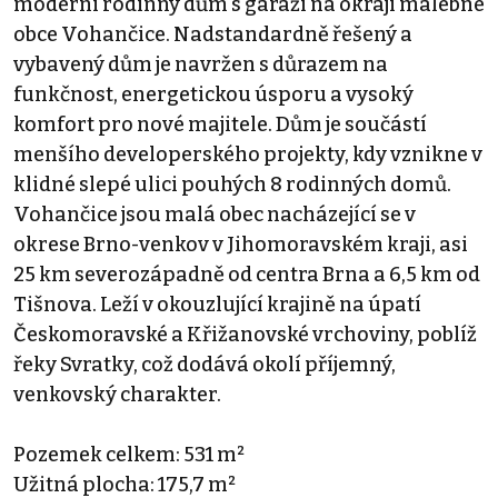
moderní rodinný dům s garáží na okraji malebné
obce Vohančice. Nadstandardně řešený a
vybavený dům je navržen s důrazem na
funkčnost, energetickou úsporu a vysoký
komfort pro nové majitele. Dům je součástí
menšího developerského projekty, kdy vznikne v
klidné slepé ulici pouhých 8 rodinných domů.
Vohančice jsou malá obec nacházející se v
okrese Brno-venkov v Jihomoravském kraji, asi
25 km severozápadně od centra Brna a 6,5 km od
Tišnova. Leží v okouzlující krajině na úpatí
Českomoravské a Křižanovské vrchoviny, poblíž
řeky Svratky, což dodává okolí příjemný,
venkovský charakter.
Pozemek celkem: 531 m²
Užitná plocha: 175,7 m²