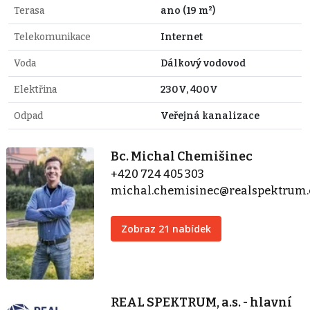
Terasa
ano (19 m²)
Telekomunikace
Internet
Voda
Dálkový vodovod
Elektřina
230V, 400V
Odpad
Veřejná kanalizace
Bc. Michal Chemišinec
+420 724 405 303
michal.chemisinec@realspektrum.
Zobraz 21 nabídek
REAL SPEKTRUM, a.s. - hlavní