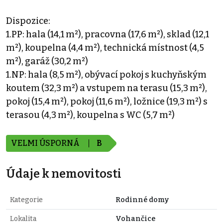
Dispozice:
1.PP: hala (14,1 m²), pracovna (17,6 m²), sklad (12,1
m²), koupelna (4,4 m²), technická místnost (4,5
m²), garáž (30,2 m²)
1.NP: hala (8,5 m²), obývací pokoj s kuchyňským
koutem (32,3 m²) a vstupem na terasu (15,3 m²),
pokoj (15,4 m²), pokoj (11,6 m²), ložnice (19,3 m²) s
terasou (4,3 m²), koupelna s WC (5,7 m²)
VELMI ÚSPORNÁ
B
Údaje k nemovitosti
Kategorie
Rodinné domy
Lokalita
Vohančice