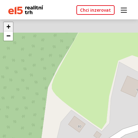
Chci inzerovat
+
−