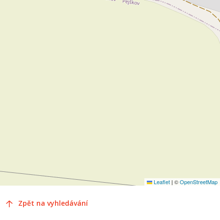
Leaflet
|
©
OpenStreetMap
Zpět na vyhledávání