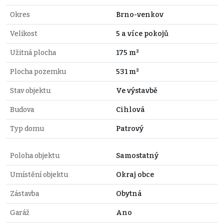
Okres
Brno-venkov
Velikost
5 a více pokojů
Užitná plocha
175 m²
Plocha pozemku
531 m²
Stav objektu
Ve výstavbě
Budova
Cihlová
Typ domu
Patrový
Poloha objektu
Samostatný
Umístění objektu
Okraj obce
Zástavba
Obytná
Garáž
Ano