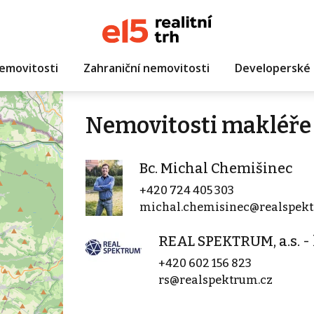
emovitosti
Zahraniční nemovitosti
Developerské 
Nemovitosti makléře 
Bc. Michal Chemišinec
+420 724 405 303
michal.chemisinec@realspekt
REAL SPEKTRUM, a.s. -
+420 602 156 823
rs@realspektrum.cz