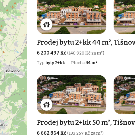
Prodej bytu 2+kk 44 m², Tišno
6 200 497 Kč
(140 920 Kč za m²)
Typ
byty 2+kk
Plocha
44 m²
Prodej bytu 2+kk 50 m², Tišnov
6 662 864 Kč
(133 257 Kč za m²)