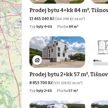
Prodej bytu 4+kk 84 m², Tišno
13 465 040 Kč
(160 298 Kč za m²)
Typ
byty 4+kk
Plocha
84 m²
Prodej bytu 2+kk 57 m², Tišnov
8 853 700 Kč
(155 328 Kč za m²)
Typ
byty 2+kk
Plocha
57 m²