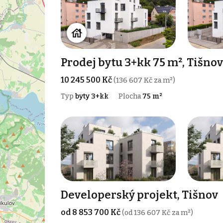
Prodej bytu 3+kk 75 m², Tišnov
10 245 500 Kč
(136 607 Kč za m²)
Typ
byty 3+kk
Plocha
75 m²
Developerský projekt, Tišnov
od 8 853 700 Kč
(od 136 607 Kč za m²)