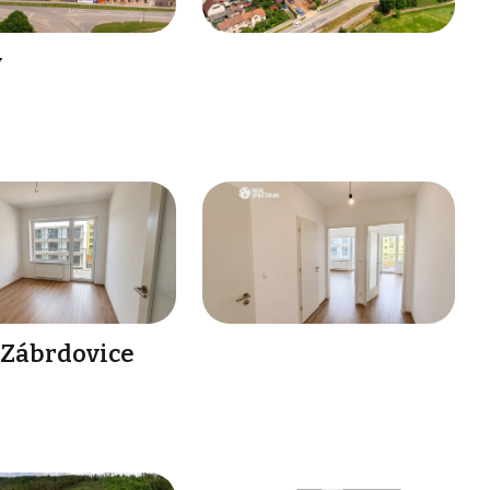
v
- Zábrdovice