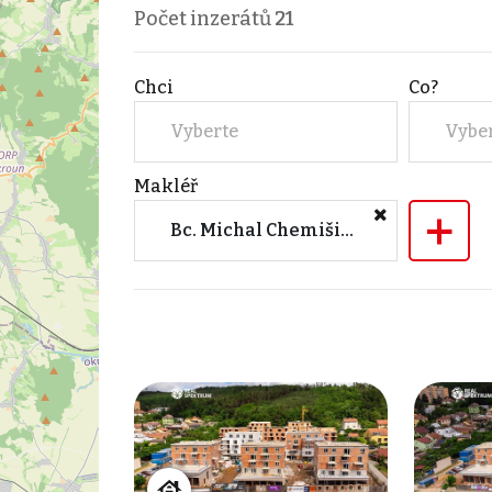
Počet inzerátů
21
Chci
Co?
Vyberte
Vybe
Makléř
+
Bc. Michal Chemišinec (REAL SPEKTRUM, a.s. - hlavní kancelář Brno)