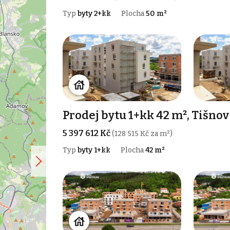
Typ
byty 2+kk
Plocha
50 m²
Prodej bytu 1+kk 42 m², Tišnov
5 397 612 Kč
(128 515 Kč za m²)
Typ
byty 1+kk
Plocha
42 m²