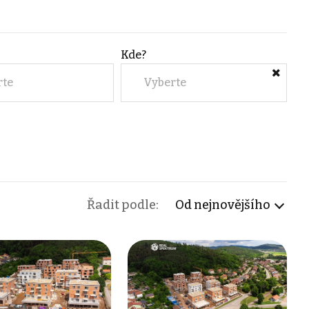
Kde?
rte
Vyberte
Řadit podle:
Od nejnovějšího