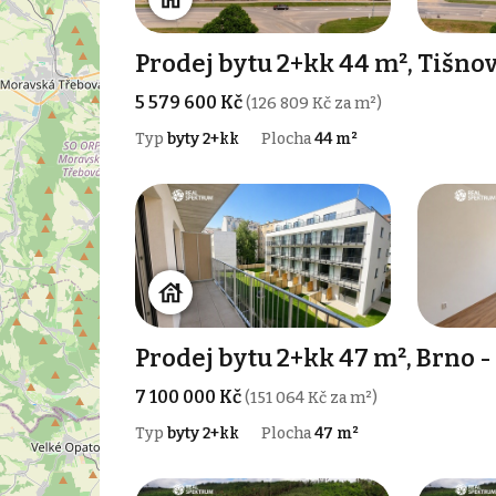
Prodej bytu 2+kk 44 m², Tišno
5 579 600 Kč
(126 809 Kč za m²)
Typ
byty 2+kk
Plocha
44 m²
Prodej bytu 2+kk 47 m², Brno 
7 100 000 Kč
(151 064 Kč za m²)
Typ
byty 2+kk
Plocha
47 m²