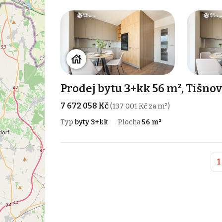
Prodej bytu 3+kk 56 m², Tišnov
7 672 058 Kč
(137 001 Kč za m²)
Typ
byty 3+kk
Plocha
56 m²
1