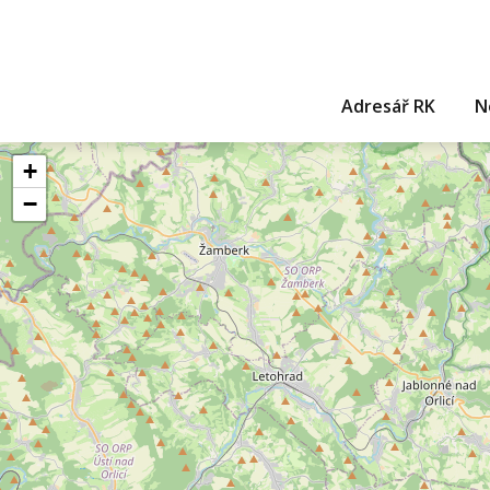
Adresář RK
N
+
−