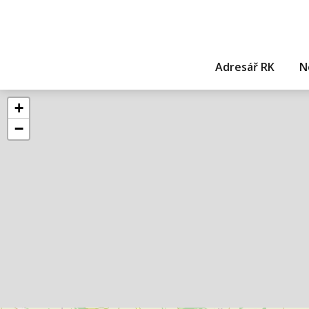
Adresář RK
N
+
−