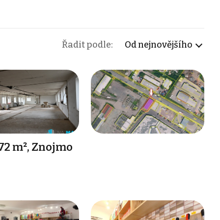
Řadit podle:
Od nejnovějšího
72 m², Znojmo