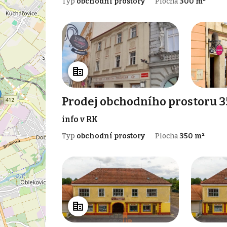
Typ
obchodní prostory
Plocha
300 m²
Prodej obchodního prostoru 3
info v RK
Typ
obchodní prostory
Plocha
350 m²