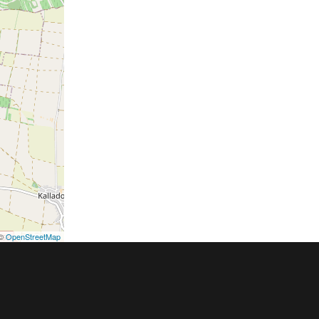
©
OpenStreetMap
podmínky
Pravidla inzerce
Ceník
Registrace