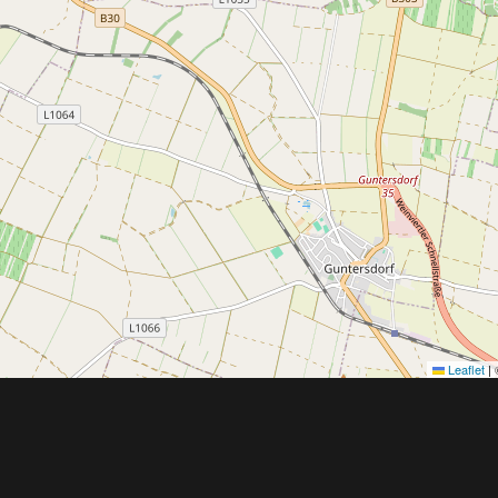
Leaflet
|
Obchodní 