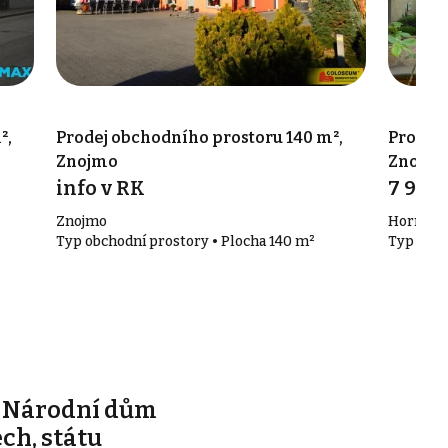
²,
Prodej obchodního prostoru 140 m²,
Prodej 
Znojmo
Znojm
info v RK
7 900
Znojmo
Horní Če
Typ obchodní prostory • Plocha 140 m²
Typ obch
e Národní dům
ch, státu