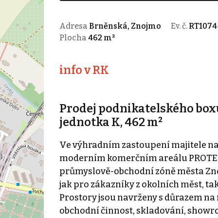
Adresa
Brněnská, Znojmo
Ev. č.
RT1074
Plocha
462 m²
info v RK
Prodej podnikatelského bo
jednotka K, 462 m²
Ve výhradním zastoupení majitele na
moderním komerčním areálu PROTECT
průmyslově-obchodní zóně města Zno
jak pro zákazníky z okolních měst, t
Prostory jsou navrženy s důrazem na m
obchodní činnost, skladování, showro