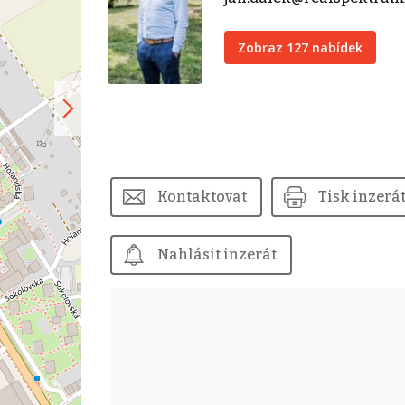
Zobraz 127 nabídek
Kontaktovat
Tisk inzerá
Nahlásit inzerát