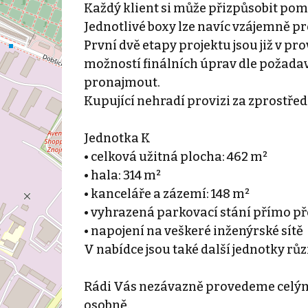
Každý klient si může přizpůsobit pomě
Jednotlivé boxy lze navíc vzájemně pro
První dvě etapy projektu jsou již v pr
možností finálních úprav dle požadav
pronajmout.
Kupující nehradí provizi za zprostře
Jednotka K
• celková užitná plocha: 462 m²
• hala: 314 m²
• kanceláře a zázemí: 148 m²
• vyhrazená parkovací stání přímo p
• napojení na veškeré inženýrské sítě
V nabídce jsou také další jednotky růz
Rádi Vás nezávazně provedeme celým
osobně.