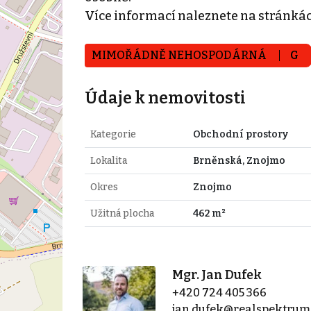
Více informací naleznete na strán
MIMOŘÁDNĚ NEHOSPODÁRNÁ
G
Údaje k nemovitosti
Kategorie
Obchodní prostory
Lokalita
Brněnská, Znojmo
Okres
Znojmo
Užitná plocha
462 m²
Mgr. Jan Dufek
+420 724 405 366
jan.dufek@realspektrum