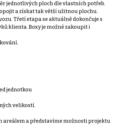
r jednotlivých ploch dle vlastních potřeb.
pojit a získat tak větší užitnou plochu.
ovozu. Třetí etapa se aktuálně dokončuje s
ků klienta. Boxy je možné zakoupit i
dkování.
řed jednotkou
ných velikostí.
 areálem a představíme možnosti projektu