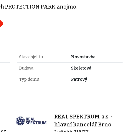
kách PROTECTION PARK Znojmo.
Stav objektu
Novostavba
Budova
Skeletová
Typ domu
Patrový
REAL SPEKTRUM, a.s. -
hlavní kancelář Brno
.cz