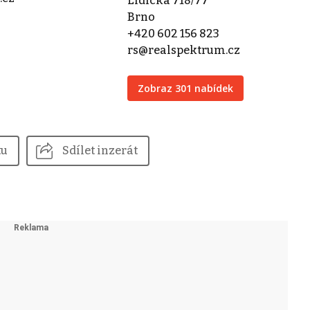
Lidická 718/77
Brno
+420 602 156 823
rs@realspektrum.cz
Zobraz 301 nabídek
tu
Sdílet inzerát