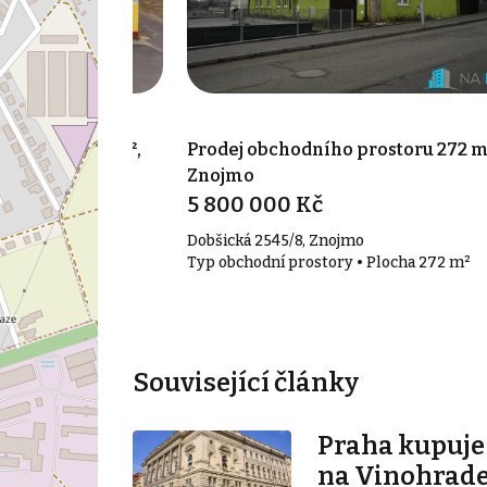
prostoru 470 m²,
Prodej obchodního prostoru 272 m
Znojmo
5 800 000 Kč
Dobšická 2545/8, Znojmo
• Plocha 470 m²
Typ obchodní prostory • Plocha 272 m²
Související články
Praha kupuj
na Vinohrade