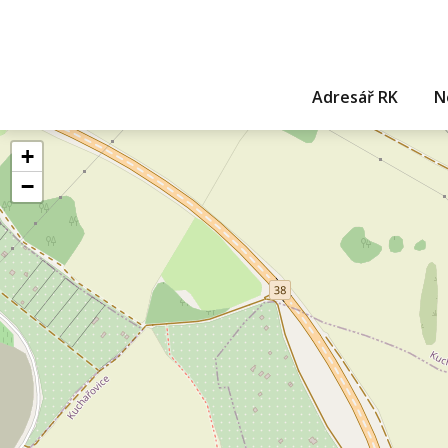
Adresář RK
N
+
−