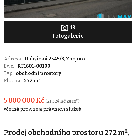
13
Fotogalerie
Adresa
Dobšická 2545/8, Znojmo
Ev. č.
RT1601-00100
Typ
obchodní prostory
Plocha
272 m²
5 800 000 Kč
(21 324 Kč za m²)
včetně provize a právních služeb
Prodej obchodního prostoru 272 m²,