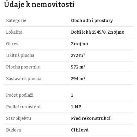
Údaje k nemovitosti
Kategorie
Obchodní prostory
Lokalita
Dobšická 2545/8, Znojmo
Okres
Znojmo
Užitná plocha
272 m²
Plocha pozemku
572 m²
Zastavěná plocha
294 m²
Počet podlaží
1
Podlaží umístění
1. NP
Stav objektu
Před rekonstrukcí
Budova
Cihlová