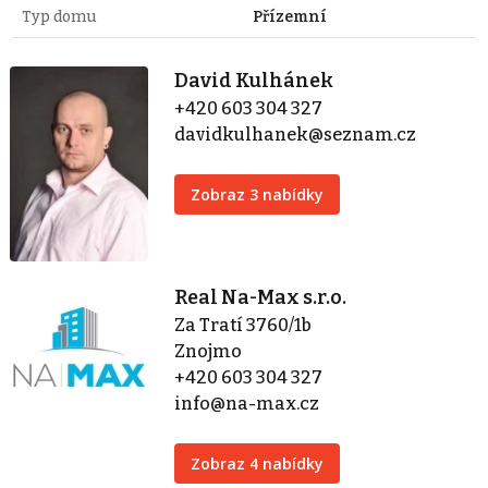
Typ domu
Přízemní
David Kulhánek
+420 603 304 327
davidkulhanek@seznam.cz
Zobraz 3 nabídky
Real Na-Max s.r.o.
Za Tratí 3760/1b
Znojmo
+420 603 304 327
info@na-max.cz
Zobraz 4 nabídky