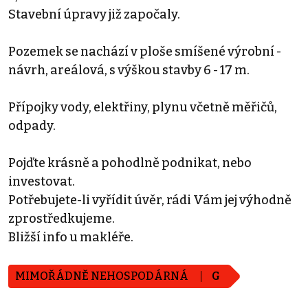
Stavební úpravy již započaly.
Pozemek se nachází v ploše smíšené výrobní -
návrh, areálová, s výškou stavby 6 - 17 m.
Přípojky vody, elektřiny, plynu včetně měřičů,
odpady.
Pojďte krásně a pohodlně podnikat, nebo
investovat.
Potřebujete-li vyřídit úvěr, rádi Vám jej výhodně
zprostředkujeme.
Bližší info u makléře.
MIMOŘÁDNĚ NEHOSPODÁRNÁ
G