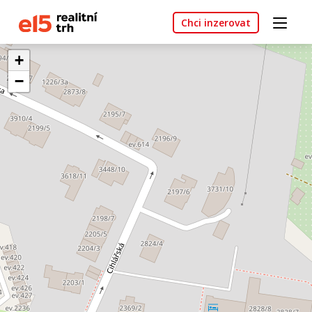
Chci inzerovat
+
−