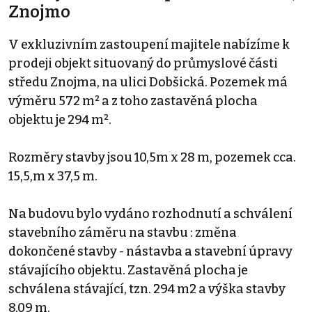
Znojmo
V exkluzivním zastoupení majitele nabízíme k
prodeji objekt situovaný do průmyslové části
středu Znojma, na ulici Dobšická. Pozemek má
výměru 572 m² a z toho zastavěná plocha
objektu je 294 m².
Rozměry stavby jsou 10,5m x 28 m, pozemek cca.
15,5,m x 37,5 m.
Na budovu bylo vydáno rozhodnutí a schválení
stavebního záměru na stavbu : změna
dokončené stavby - nástavba a stavební úpravy
stávajícího objektu. Zastavěná plocha je
schválena stávající, tzn. 294 m2 a výška stavby
8,09 m.