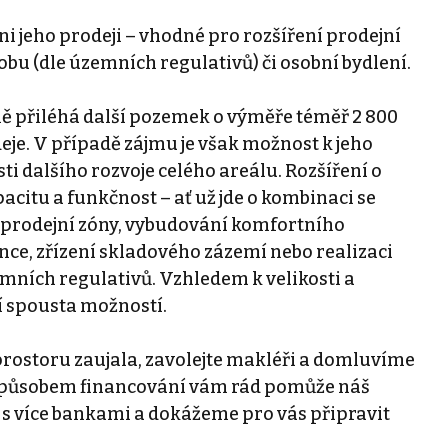
ni jeho prodeji – vhodné pro rozšíření prodejní
obu (dle územních regulativů) či osobní bydlení.
ě přiléhá další pozemek o výměře téměř 2 800
eje. V případě zájmu je však možnost k jeho
ti dalšího rozvoje celého areálu. Rozšíření o
citu a funkčnost – ať už jde o kombinaci se
prodejní zóny, vybudování komfortního
ce, zřízení skladového zázemí nebo realizaci
emních regulativů. Vzhledem k velikosti a
zí spousta možností.
rostoru zaujala, zavolejte makléři a domluvíme
 způsobem financování vám rád pomůže náš
 s více bankami a dokážeme pro vás připravit