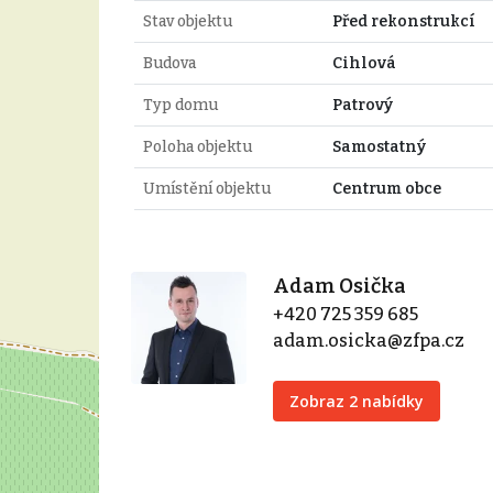
Stav objektu
Před rekonstrukcí
Budova
Cihlová
Typ domu
Patrový
Poloha objektu
Samostatný
Umístění objektu
Centrum obce
Adam Osička
+420 725 359 685
adam.osicka@zfpa.cz
Zobraz 2 nabídky