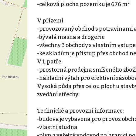
-celková plocha pozemku je 676 m²
V přízemí:
-provozovaný obchod s potravinami a
-bývalá masna a drogerie
-všechny 3 obchody s vlastním vstupe
-ke skladům je přístup přes obchod n
V 1. patře:
-prostorná prodejna smíšeného zboží, 
-nákladní výtah pro efektivní zásobo
Vysoká půda přes celou plochu stavby
zvedání střechy.
Technické a provozní informace:
-budova je vybavena pro provoz obc
-vlastní studna
-plyn a veřejný vodovod na hranici 