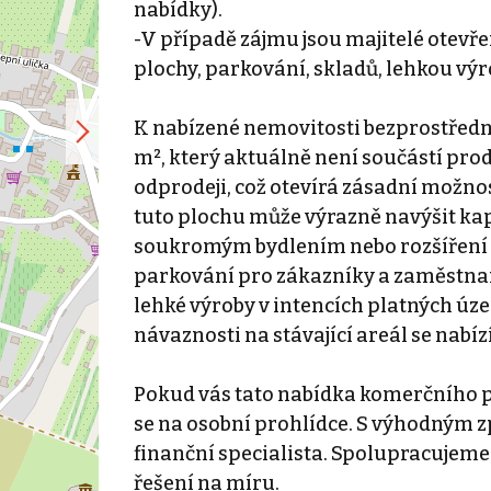
nabídky).
-V případě zájmu jsou majitelé otevře
plochy, parkování, skladů, lehkou výr
K nabízené nemovitosti bezprostředn
m², který aktuálně není součástí prod
odprodeji, což otevírá zásadní možnos
tuto plochu může výrazně navýšit kapa
soukromým bydlením nebo rozšíření 
parkování pro zákazníky a zaměstnan
lehké výroby v intencích platných úz
návaznosti na stávající areál se nabí
Pokud vás tato nabídka komerčního p
se na osobní prohlídce. S výhodným
finanční specialista. Spolupracujeme
řešení na míru.