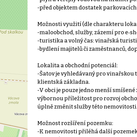
-před objektem dostatek parkovacích
Možnosti využití (dle charakteru lokal
-maloobchod, služby, zázemí pro e‑sho
-turistika a volný čas: vinařská turis
-bydlení majitelů či zaměstnanců, dop
Lokalita a obchodní potenciál:
-Šatov je vyhledávaný pro vinařskou tu
klientská základna.
-V obci je pouze jedno menší smíšené
výbornou příležitost pro rozvoj obch
úplně změnit služby této nemovitosti
Možnost rozšíření pozemku:
-K nemovitosti přiléhá další pozemek 