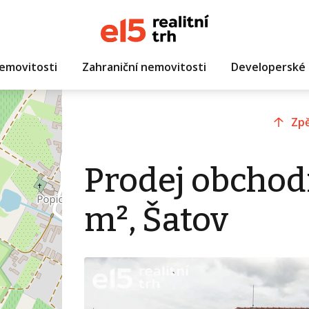
emovitosti
Zahraniční nemovitosti
Developerské 
Zpě
Prodej obchod
m², Šatov