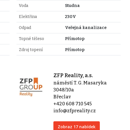
Voda
Studna
Elektřina
230V
Odpad
Veřejná kanalizace
Topné těleso
Přímotop
Zdroj topení
Přímotop
ZFP Reality, a.s.
náměstí T. G. Masaryka
3048/10a
Břeclav
+420 608 710 545
info@zfpreality.cz
Zobraz 17 nabídek