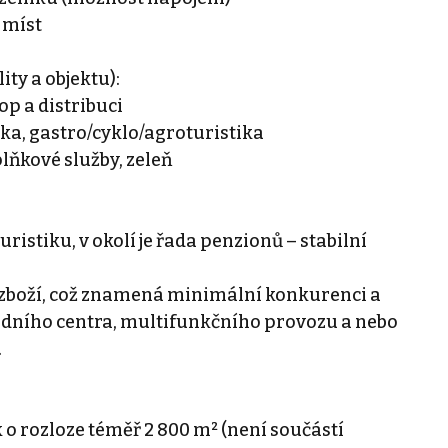
 míst
ity a objektu):
p a distribuci
tika, gastro/cyklo/agroturistika
lňkové služby, zeleň
ristiku, v okolí je řada penzionů – stabilní
 zboží, což znamená minimální konkurenci a
odního centra, multifunkčního provozu a nebo
.
o rozloze téměř 2 800 m² (není součástí