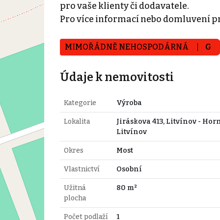
pro vaše klienty či dodavatele.
Pro více informací nebo domluvení p
MIMOŘÁDNĚ NEHOSPODÁRNÁ
G
Údaje k nemovitosti
Kategorie
Výroba
Lokalita
Jiráskova 413, Litvínov - Hor
Litvínov
Okres
Most
Vlastnictví
Osobní
Užitná
80 m²
plocha
Počet podlaží
1