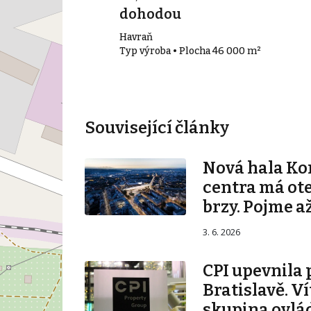
dohodou
Havraň
56 m²
Typ výroba • Plocha 46 000 m²
Související články
Nová hala K
centra má ot
brzy. Pojme až
3. 6. 2026
CPI upevnila 
Bratislavě. V
skupina ovlá