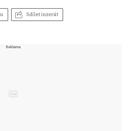
tu
Sdílet inzerát