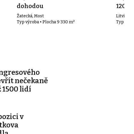
dohodou
120 K
Žatecká, Most
Litvínov
Typ výroba • Plocha 9 330 m²
Typ výro
ongresového
evřít nečekaně
 1500 lidí
pozici v
ítkova
dla