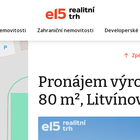
emovitosti
Zahraniční nemovitosti
Developerské 
Zpě
Pronájem výro
80 m², Litvíno