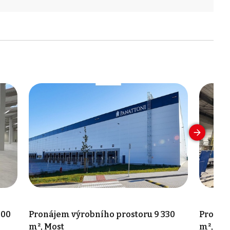
000
Pronájem výrobního prostoru 9 330
Pronáj
m², Most
m², Lit