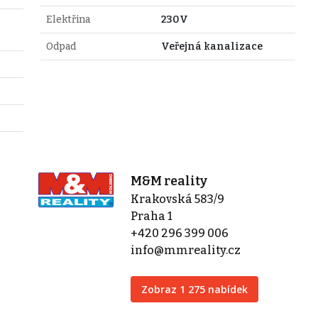
Elektřina
230V
Odpad
Veřejná kanalizace
M&M reality
Krakovská 583/9
Praha 1
+420 296 399 006
info@mmreality.cz
Zobraz 1 275 nabídek