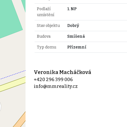
Podlaží
1. NP
umístění
Stav objektu
Dobrý
Budova
Smíšená
Typ domu
Přízemní
Veronika Macháčková
+420 296 399 006
info@mmreality.cz