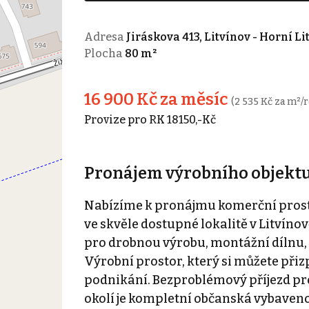
Adresa
Jiráskova 413, Litvínov - Horní Li
Plocha
80 m²
16 900 Kč za měsíc
(2 535 Kč za m²/r
Provize pro RK 18150,-Kč
Pronájem výrobního objektu v
Nabízíme k pronájmu komerční prosto
ve skvěle dostupné lokalitě v Litvínově
pro drobnou výrobu, montážní dílnu, 
Výrobní prostor, který si můžete při
podnikání. Bezproblémový příjezd pr
okolí je kompletní občanská vybaveno