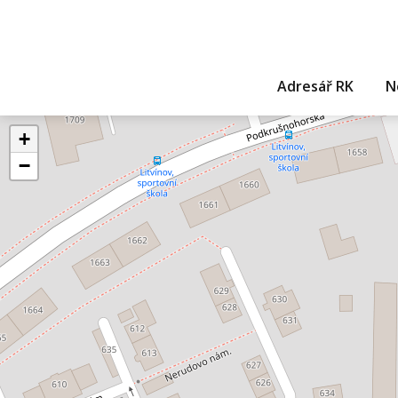
Adresář RK
N
+
−