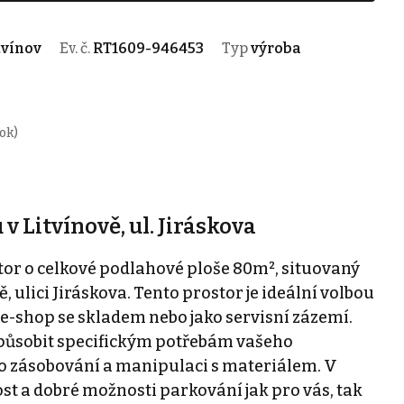
tvínov
Ev. č.
RT1609-946453
Typ
výroba
ok)
 Litvínově, ul. Jiráskova
r o celkové podlahové ploše 80m², situovaný
, ulici Jiráskova. Tento prostor je ideální volbou
e-shop se skladem nebo jako servisní zázemí.
způsobit specifickým potřebám vašeho
o zásobování a manipulaci s materiálem. V
st a dobré možnosti parkování jak pro vás, tak